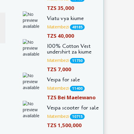
TZS 35,000
Viatu vya kiume
Matembezi
48185
TZS 40,000
100% Cotton Vest
undershirt za kiume
Matembezi
11750
TZS 7,000
Vespa for sale
Matembezi
11400
TZS Bei Maelewano
Vespa scooter for sale
Matembezi
10715
TZS 1,500,000