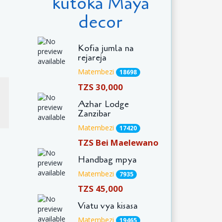
kutoka Maya
decor
Kofia jumla na
rejareja
Matembezi
18698
TZS 30,000
Azhar Lodge
Zanzibar
Matembezi
17420
TZS Bei Maelewano
Handbag mpya
Matembezi
7935
TZS 45,000
Viatu vya kisasa
Matembezi
19465