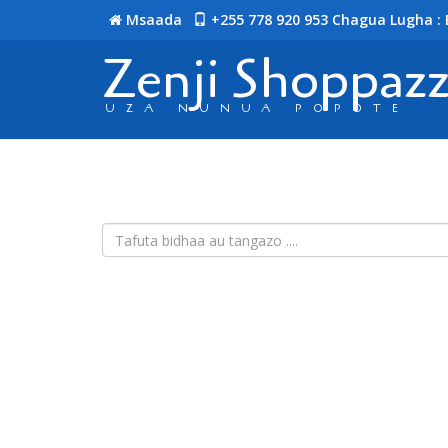
Msaada
+255 778 920 953
Chagua Lugha : 
Zenji Shoppaz
UZA NUNUA POPOTE