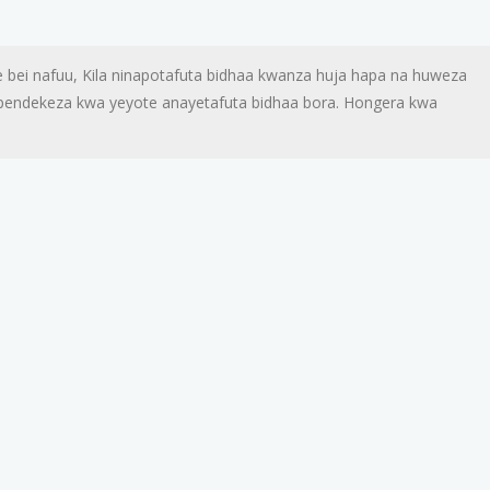
 bei nafuu, Kila ninapotafuta bidhaa kwanza huja hapa na huweza
aipendekeza kwa yeyote anayetafuta bidhaa bora. Hongera kwa