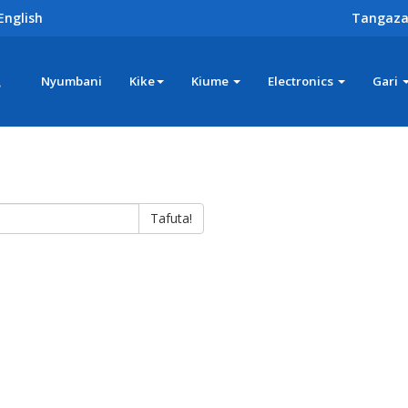
English
Tangaza
z
Nyumbani
Kike
Kiume
Electronics
Gari
Tafuta!