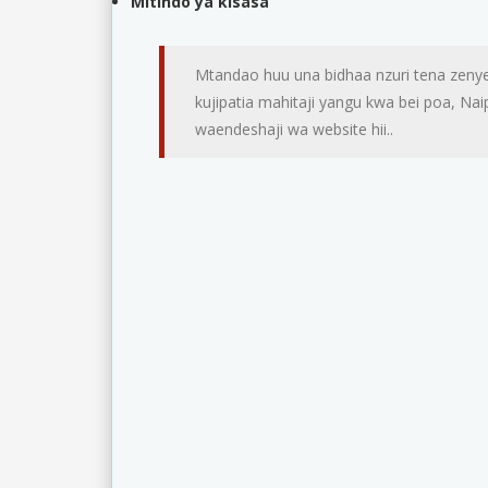
Mitindo ya kisasa
Mtandao huu una bidhaa nzuri tena zenye
kujipatia mahitaji yangu kwa bei poa, N
waendeshaji wa website hii..