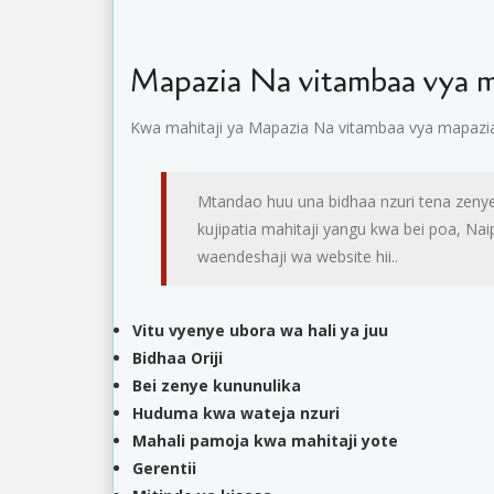
Mapazia Na vitambaa vya m
Kwa mahitaji ya Mapazia Na vitambaa vya mapazia
Mtandao huu una bidhaa nzuri tena zenye
kujipatia mahitaji yangu kwa bei poa, N
waendeshaji wa website hii..
Vitu vyenye ubora wa hali ya juu
Bidhaa Oriji
Bei zenye kununulika
Huduma kwa wateja nzuri
Mahali pamoja kwa mahitaji yote
Gerentii