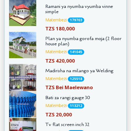
Ramani ya nyumba vyumba vinne
simple
Matembezi
179703
TZS 180,000
Plan ya nyumba gorofa moja (2 floor
house plan)
Matembezi
141045
TZS 420,000
Madirisha na milango ya Welding
Matembezi
125518
TZS Bei Maelewano
Bati za rangi gauge 30
Matembezi
113212
TZS 20,000
Tv flat screen inch 32