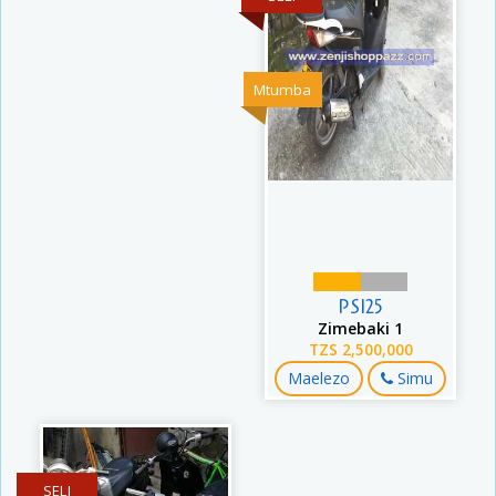
Mtumba
PS125
Zimebaki 1
TZS 2,500,000
Maelezo
Simu
SELI