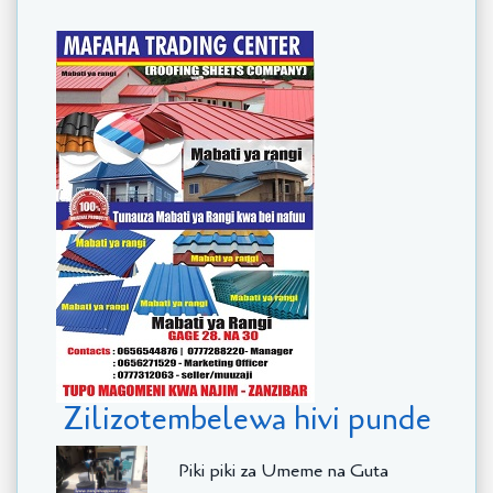
Zilizotembelewa hivi punde
Piki piki za Umeme na Guta