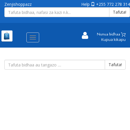
Zenjishoppazz
Help
+255 772 278 314
Tafuta!
Nunua bidhaa
Aina
Kupua kikapu
ya
matembezi
Tafuta!