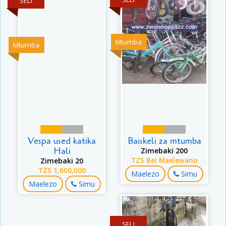
SELI
Mtumba
Mtumba
Vespa used katika
Baiskeli za mtumba
Hali
Zimebaki 200
Zimebaki 20
TZS Bei Maelewano
TZS 1,600,000
Maelezo
Simu
Maelezo
Simu
SELI