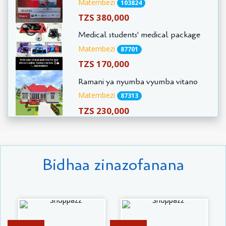
Matembezi
103824
TZS 380,000
Medical students' medical package
Matembezi
87701
TZS 170,000
Ramani ya nyumba vyumba vitano
Matembezi
87313
TZS 230,000
Bidhaa zinazofanana