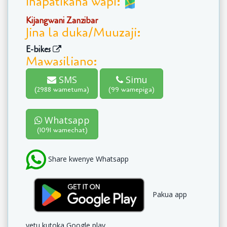
Inapatikana wapi:
Kijangwani Zanzibar
Jina la duka/Muuzaji:
E-bikes
Mawasiliano:
SMS
Simu
(2988 wametuma)
(99 wamepiga)
Whatsapp
(1091 wamechat)
Share kwenye Whatsapp
Pakua app
yetu kutoka Google play