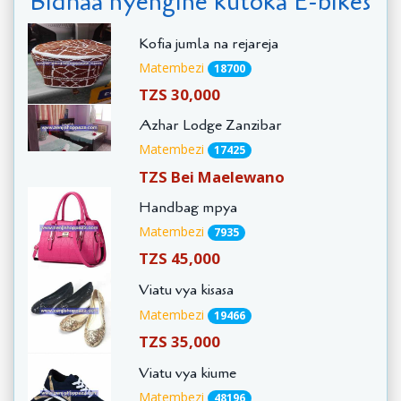
Bidhaa nyengine kutoka E-bikes
Kofia jumla na rejareja
Matembezi
18700
TZS 30,000
Azhar Lodge Zanzibar
Matembezi
17425
TZS Bei Maelewano
Handbag mpya
Matembezi
7935
TZS 45,000
Viatu vya kisasa
Matembezi
19466
TZS 35,000
Viatu vya kiume
Matembezi
48196