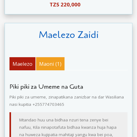
TZS 220,000
Maelezo Zaidi
Maelezo
Maoni (1)
Piki piki za Umeme na Guta
Piki piki za umeme, zinapatikana zanizbar na dar Wasiliana
nasi kupitia +255774703465
Mtandao huu una bidhaa nzuri tena zenye bei
nafuu, Kila ninapotafuta bidhaa kwanza huja hapa
na huweza kujipatia mahitaji yangu kwa bei poa,