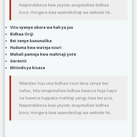
Naipendekeza kwa yeyote anayetafuta bidhaa
bora. Hongera kwa waendeshaji wa website hii..
Vitu vyenye ubora wa hali ya juu
Bidhaa Oriji
Bei zenye kununulika
Huduma kwa wateja nzuri
Mahali pamoja kwa mahitaji yote
Gerentii
Mitindo ya kisasa
Mtandao huu una bidhaa nzuri tena zenye bei
nafuu, Kila ninapotafuta bidhaa kwanza huja hapa
na huweza kujipatia mahitaji yangu kwa bei poa,
Naipendekeza kwa yeyote anayetafuta bidhaa
bora. Hongera kwa waendeshaji wa website hii..