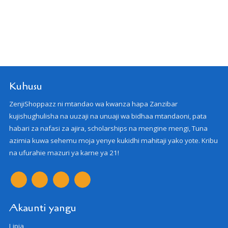
Kuhusu
ZenjiShoppazz ni mtandao wa kwanza hapa Zanzibar
kujishughulisha na uuzaji na unuaji wa bidhaa mtandaoni, pata
habari za nafasi za ajira, scholarships na mengine mengi, Tuna
azimia kuwa sehemu moja yenye kukidhi mahitaji yako yote. Kribu
na ufurahie mazuri ya karne ya 21!
Akaunti yangu
Lipia