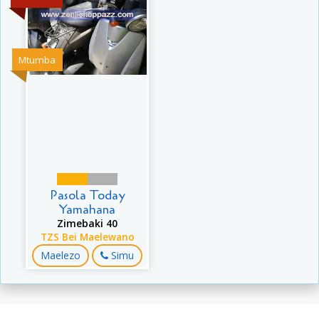
Mtumba
Pasola Today
Yamahana
Zimebaki 40
TZS Bei Maelewano
Maelezo
Simu