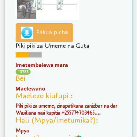
Pakua picha
Piki piki za Umeme na Guta
Imetembelewa mara
13788
Bei
Maelewano
Maelezo kiufupi :
Piki piki za umeme, zinapatikana zanizbar na dar
Wasiliana nasi kupitia +255774703465....
Hali (Mpya/imetumika?):
Mpya