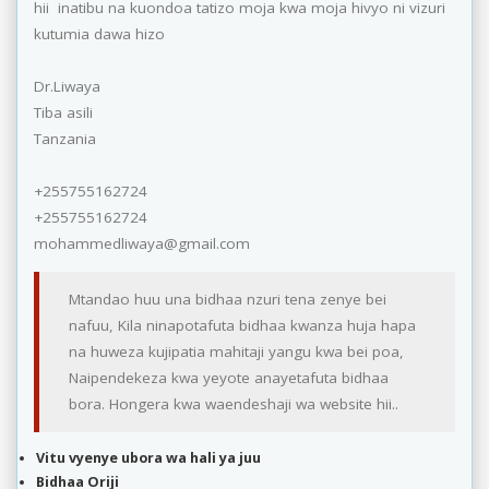
hii inatibu na kuondoa tatizo moja kwa moja hivyo ni vizuri
kutumia dawa hizo
Dr.Liwaya
Tiba asili
Tanzania
+255755162724
+255755162724
mohammedliwaya@gmail.com
Mtandao huu una bidhaa nzuri tena zenye bei
nafuu, Kila ninapotafuta bidhaa kwanza huja hapa
na huweza kujipatia mahitaji yangu kwa bei poa,
Naipendekeza kwa yeyote anayetafuta bidhaa
bora. Hongera kwa waendeshaji wa website hii..
Vitu vyenye ubora wa hali ya juu
Bidhaa Oriji