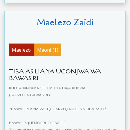
Maelezo Zaidi
Maelezo
Maoni (1)
TIBA ASILIA YA UGONJWA WA
BAWASIRI
KUOTA KINYAMA SEHEMU YA HAJA KUBWA.
(TATIZO LA BAWASIRI.)
*BAWASIRI,AINA ZAKE,CHANZO,DALILI NA TIBA ASILI*
BAWASIRI {HEMORRHOIDS/PILE
?Ni ugonjwa unaotokana na kuvimba kwa mishipa ya damu