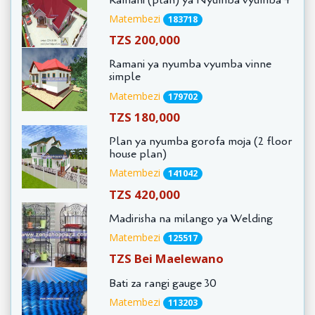
Matembezi
183718
TZS 200,000
Ramani ya nyumba vyumba vinne
simple
Matembezi
179702
TZS 180,000
Plan ya nyumba gorofa moja (2 floor
house plan)
Matembezi
141042
TZS 420,000
Madirisha na milango ya Welding
Matembezi
125517
TZS Bei Maelewano
Bati za rangi gauge 30
Matembezi
113203