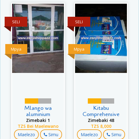
SELI
SELI
Mpya
Mpya
Mlango wa
Kitabu
aluminium
Comprehensive
Zimebaki 1
Zimebaki 48
TZS Bei Maelewano
TZS 8,000
Maelezo
Simu
Maelezo
Simu