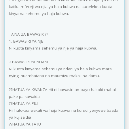
katika mfereji wa njia ya haja kubwa na kuoelekea kuota
kinyama sehemu ya haja kubwa.
AINA ZA BAWASIRI??
1. BAWASIRI YA NJE
Ni kuota kinyama sehemu ya nje ya haja kubwa.
2.BAWASIRI YA NDANI
Ni kuota kinyama sehemu ya ndani ya haja kubwa mara
nyingi huambatana na maumivu makali na damu.
??HATUA YA KWANZA Hii ni bawasiri ambayo haitoki mahali
pake pa kawaida.
??HATUA YA PILI
Hii hutokea wakati wa haja kubwa na kurudi yenyewe baada
ya kujisaidia
??HATUA YA TATU