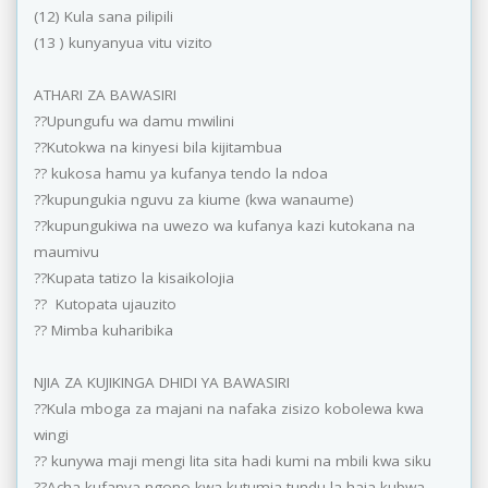
(12) Kula sana pilipili
(13 ) kunyanyua vitu vizito
ATHARI ZA BAWASIRI
??Upungufu wa damu mwilini
??Kutokwa na kinyesi bila kijitambua
?? kukosa hamu ya kufanya tendo la ndoa
??kupungukia nguvu za kiume (kwa wanaume)
??kupungukiwa na uwezo wa kufanya kazi kutokana na
maumivu
??Kupata tatizo la kisaikolojia
?? Kutopata ujauzito
?? Mimba kuharibika
NJIA ZA KUJIKINGA DHIDI YA BAWASIRI
??Kula mboga za majani na nafaka zisizo kobolewa kwa
wingi
?? kunywa maji mengi lita sita hadi kumi na mbili kwa siku
??Acha kufanya ngono kwa kutumia tundu la haja kubwa