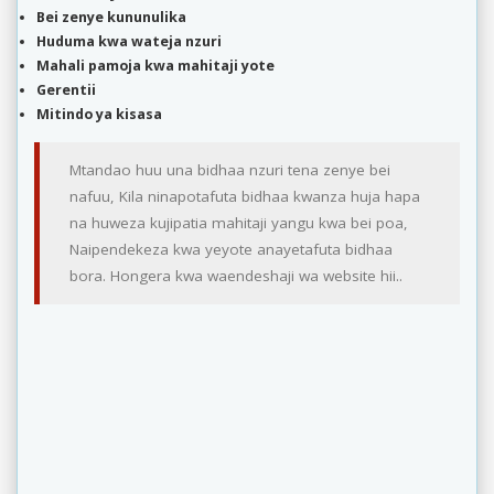
Bei zenye kununulika
Huduma kwa wateja nzuri
Mahali pamoja kwa mahitaji yote
Gerentii
Mitindo ya kisasa
Mtandao huu una bidhaa nzuri tena zenye bei
nafuu, Kila ninapotafuta bidhaa kwanza huja hapa
na huweza kujipatia mahitaji yangu kwa bei poa,
Naipendekeza kwa yeyote anayetafuta bidhaa
bora. Hongera kwa waendeshaji wa website hii..