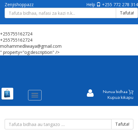
Zenjishoppazz
Help
+255 772 278 314
Dr.Liwaya
Tafuta!
Tiba asili
Tanzania
+255755162724
+255755162724
mohammedliwaya@gmail.com
" property="og:description" />
Nunua bidhaa
Aina
Kupua kikapu
ya
matembezi
Tafuta!