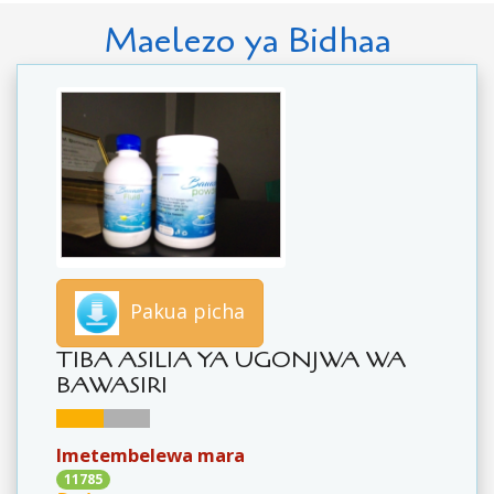
Maelezo ya Bidhaa
Pakua picha
TIBA ASILIA YA UGONJWA WA
BAWASIRI
Imetembelewa mara
11785