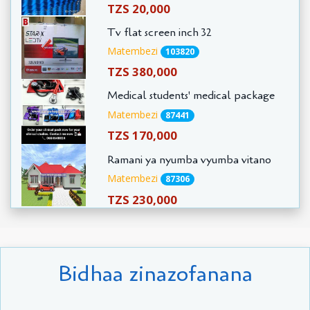
TZS 20,000
Tv flat screen inch 32
Matembezi
103820
TZS 380,000
Medical students' medical package
Matembezi
87441
TZS 170,000
Ramani ya nyumba vyumba vitano
Matembezi
87306
TZS 230,000
Bidhaa zinazofanana