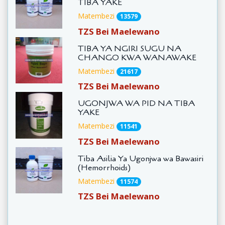
TIBA YAKE
Matembezi
13579
TZS Bei Maelewano
TIBA YA NGIRI SUGU NA
CHANGO KWA WANAWAKE
Matembezi
21617
TZS Bei Maelewano
UGONJWA WA PID NA TIBA
YAKE
Matembezi
11541
TZS Bei Maelewano
Tiba Asilia Ya Ugonjwa wa Bawasiri
(Hemorrhoids)
Matembezi
11574
TZS Bei Maelewano