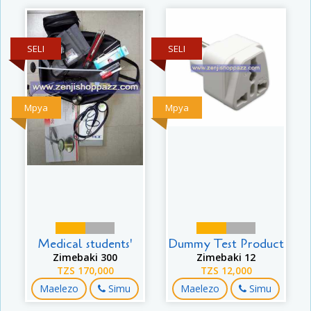
SELI
SELI
Mpya
Mpya
Medical students'
Dummy Test Product
Zimebaki 300
Zimebaki 12
TZS 170,000
TZS 12,000
Maelezo
Simu
Maelezo
Simu