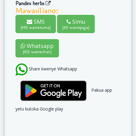
Pandex herbs
Mawasiliano:
SMS
Simu
(1415 wametuma)
(110 wamepiga)
Whatsapp
(1125 wamechat)
Share kwenye Whatsapp
Pakua app
yetu kutoka Google play