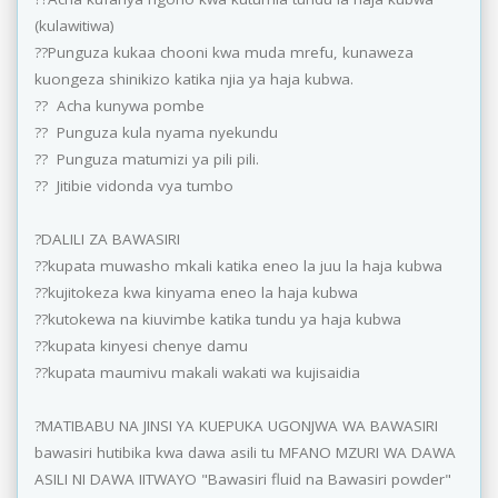
(kulawitiwa)
??Punguza kukaa chooni kwa muda mrefu, kunaweza
kuongeza shinikizo katika njia ya haja kubwa.
?? Acha kunywa pombe
?? Punguza kula nyama nyekundu
?? Punguza matumizi ya pili pili.
?? Jitibie vidonda vya tumbo
?DALILI ZA BAWASIRI
??kupata muwasho mkali katika eneo la juu la haja kubwa
??kujitokeza kwa kinyama eneo la haja kubwa
??kutokewa na kiuvimbe katika tundu ya haja kubwa
??kupata kinyesi chenye damu
??kupata maumivu makali wakati wa kujisaidia
?MATIBABU NA JINSI YA KUEPUKA UGONJWA WA BAWASIRI
bawasiri hutibika kwa dawa asili tu MFANO MZURI WA DAWA
ASILI NI DAWA IITWAYO "Bawasiri fluid na Bawasiri powder"