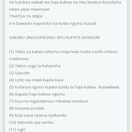
Hii hutokea wakati wa haja kubwa na mtu kuweza kurudisha
ndani yeye mwenywe
??HATUA YA NNEH
ii ni bawasiri inayotoka na huwa ngumu kurudi
SABABU ZINAZOPELEKEA MTU KUPATA BAWASIRI
(1) Tabia ya kuketi sehemu moja kwa muda mrefu mfano;
madereva
(2) Tatizo sugu la kuharisha
(3) Ujauzito
(4) Uzito wa mwili kupita kiasi
(5) Kufanya ngono kupitia tundu la haja kubwa (kulawitiwa)
(6) Kupata haja kubwa ngumu
(7) Kua na mgandamizo mkubwa tumboni.
(8) Kunywa pombe
(9) kula sana nyama nyekundu
(10) Vidonda vya tumbo
(11) ngiri