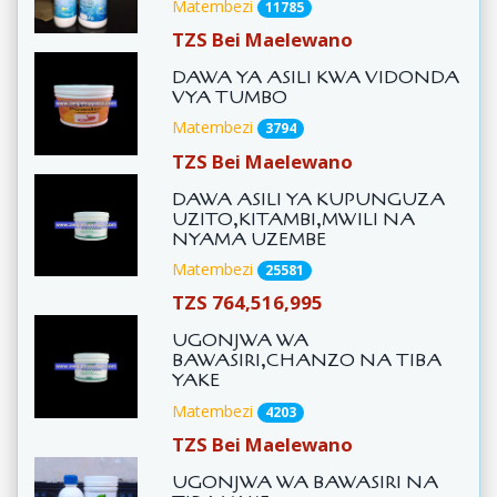
Matembezi
11785
TZS Bei Maelewano
DAWA YA ASILI KWA VIDONDA
VYA TUMBO
Matembezi
3794
TZS Bei Maelewano
DAWA ASILI YA KUPUNGUZA
UZITO,KITAMBI,MWILI NA
NYAMA UZEMBE
Matembezi
25581
TZS 764,516,995
UGONJWA WA
BAWASIRI,CHANZO NA TIBA
YAKE
Matembezi
4203
TZS Bei Maelewano
UGONJWA WA BAWASIRI NA