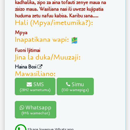
kadhalika, zipo za aina tofauti zenye maua na
zisizo maua. Wasiliana nasi ili uweze kujipatia
huduma zetu nafuu kabisa. Karibu sana....
Hali (Mpya/imetumika?):
Mpya
Inapatikana wapi:
Fuoni Ijitimai
Jina la duka/Muuzaji:
Haina Bosi
Mawasiliano:
SMS
Simu
(2842 wametuma)
(130 wamepiga)
Whatsapp
(1146 wamechat)
Share kwenye Whatsapp