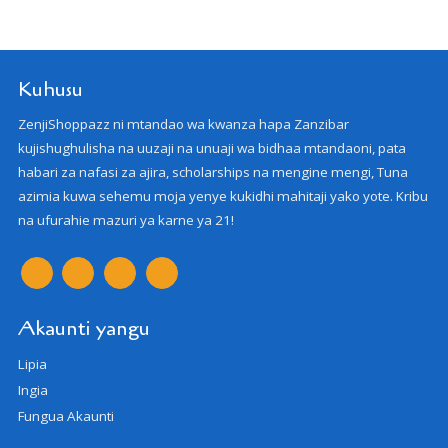
Kuhusu
ZenjiShoppazz ni mtandao wa kwanza hapa Zanzibar
kujishughulisha na uuzaji na unuaji wa bidhaa mtandaoni, pata
habari za nafasi za ajira, scholarships na mengine mengi, Tuna
azimia kuwa sehemu moja yenye kukidhi mahitaji yako yote. Kribu
na ufurahie mazuri ya karne ya 21!
Akaunti yangu
Lipia
Ingia
Fungua Akaunti