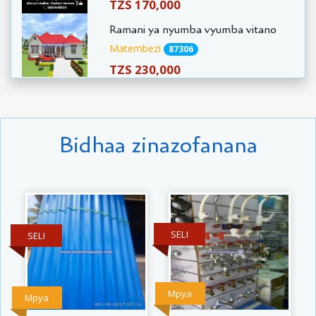
TZS 170,000
Ramani ya nyumba vyumba vitano
Matembezi
87306
TZS 230,000
Bidhaa zinazofanana
SELI
SELI
Mpya
Mpya