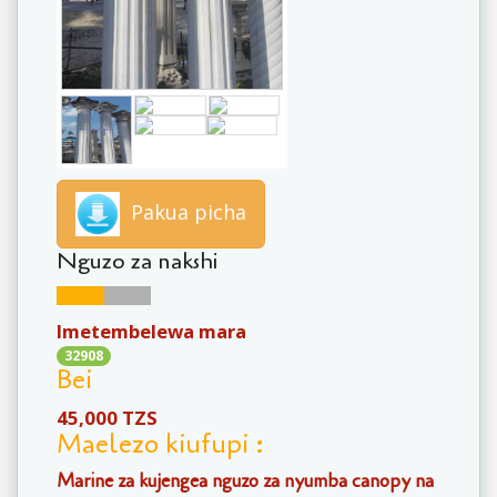
Pakua picha
Nguzo za nakshi
Imetembelewa mara
32908
Bei
45,000 TZS
Maelezo kiufupi :
Marine za kujengea nguzo za nyumba canopy na