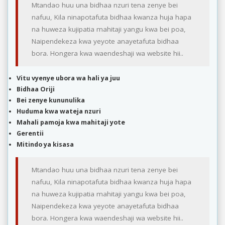
Mtandao huu una bidhaa nzuri tena zenye bei
nafuu, Kila ninapotafuta bidhaa kwanza huja hapa
na huweza kujipatia mahitaji yangu kwa bei poa,
Naipendekeza kwa yeyote anayetafuta bidhaa
bora. Hongera kwa waendeshaji wa website hii..
Vitu vyenye ubora wa hali ya juu
Bidhaa Oriji
Bei zenye kununulika
Huduma kwa wateja nzuri
Mahali pamoja kwa mahitaji yote
Gerentii
Mitindo ya kisasa
Mtandao huu una bidhaa nzuri tena zenye bei
nafuu, Kila ninapotafuta bidhaa kwanza huja hapa
na huweza kujipatia mahitaji yangu kwa bei poa,
Naipendekeza kwa yeyote anayetafuta bidhaa
bora. Hongera kwa waendeshaji wa website hii..