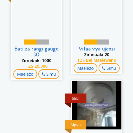
Bati za rangi gauge
Vifaa vya ujenzi
30
Zimebaki 20
Zimebaki 1000
TZS Bei Maelewano
TZS 20,000
Maelezo
Simu
Maelezo
Simu
SELI
Mpya