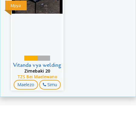
Mpya
Vitanda vya welding
Zimebaki 20
TZS Bei Maelewano
Maelezo
Simu