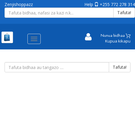
Zenjishoppazz
Help
+255 772 278 314
Tafuta!
Nunua bidhaa
Aina
Kupua kikapu
ya
matembezi
Tafuta!