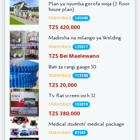
Plan ya nyumba gorofa moja (2 floor
house plan)
Matembezi
141040
TZS 420,000
Madirisha na milango ya Welding
Matembezi
125517
TZS Bei Maelewano
Bati za rangi gauge 30
Matembezi
113198
TZS 20,000
Tv flat screen inch 32
Matembezi
103819
TZS 380,000
Medical students' medical package
Matembezi
87441