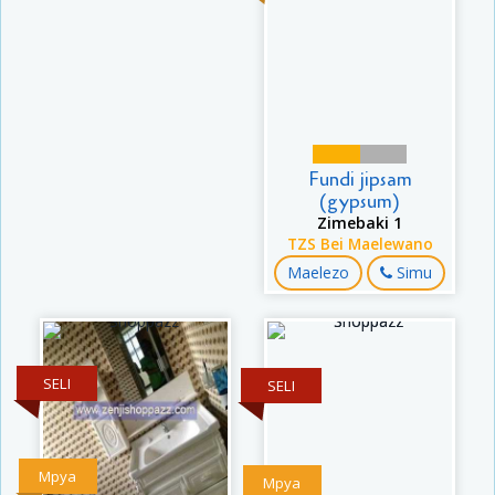
Fundi jipsam
(gypsum)
Zimebaki 1
TZS Bei Maelewano
Maelezo
Simu
SELI
SELI
Mpya
Mpya