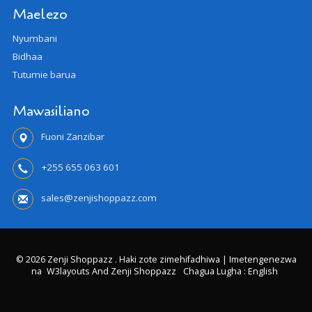
Maelezo
Nyumbani
Bidhaa
Tutumie barua
Mawasiliano
Fuoni Zanzibar
+255 655 063 601
sales@zenjishoppazz.com
© 2026 Zenji Shoppazz . Haki zote zimehifadhiwa | Imetengenezwa
na
W3layouts And Zenji Shoppazz
Chagua Lugha : English