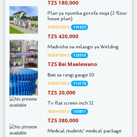
TZS 180,000
Plan ya nyumba gorofa moja (2 floor
house plan)
Matembezi
141023
TZS 420,000
Madirisha na milango ya Welding
Matembezi
125510
TZS Bei Maelewano
Bati za rangi gauge 30
Matembezi
113170
TZS 20,000
Tv flat screen inch 32
Matembezi
103811
TZS 380,000
Medical students' medical package