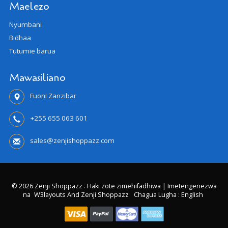
Maelezo
Nyumbani
Bidhaa
Tutumie barua
Mawasiliano
Fuoni Zanzibar
+255 655 063 601
sales@zenjishoppazz.com
© 2026 Zenji Shoppazz . Haki zote zimehifadhiwa | Imetengenezwa
na
W3layouts And Zenji Shoppazz
Chagua Lugha : English