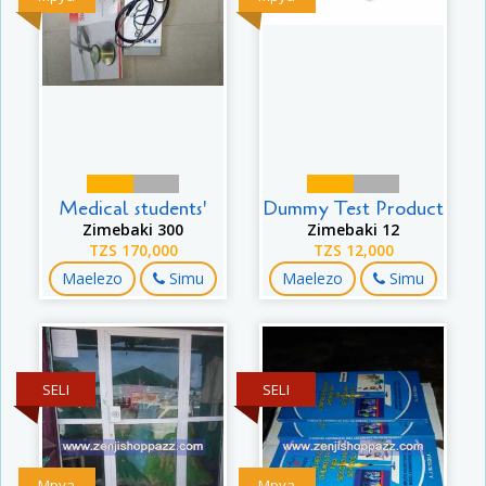
Medical students'
Dummy Test Product
Zimebaki 300
Zimebaki 12
TZS 170,000
TZS 12,000
Maelezo
Simu
Maelezo
Simu
SELI
SELI
Mpya
Mpya