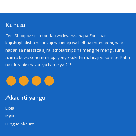
Kuhusu
ZenjiShoppazz ni mtandao wa kwanza hapa Zanzibar
kujishughulisha na uuzaji na unuaji wa bidhaa mtandaoni, pata
habari za nafasi za ajira, scholarships na mengine mengi, Tuna
azimia kuwa sehemu moja yenye kukidhi mahitaji yako yote. Kribu
na ufurahie mazuri ya karne ya 21!
Akaunti yangu
Lipia
Ingia
Fungua Akaunti