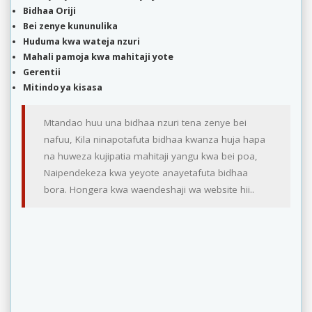
Bidhaa Oriji
Bei zenye kununulika
Huduma kwa wateja nzuri
Mahali pamoja kwa mahitaji yote
Gerentii
Mitindo ya kisasa
Mtandao huu una bidhaa nzuri tena zenye bei
nafuu, Kila ninapotafuta bidhaa kwanza huja hapa
na huweza kujipatia mahitaji yangu kwa bei poa,
Naipendekeza kwa yeyote anayetafuta bidhaa
bora. Hongera kwa waendeshaji wa website hii..