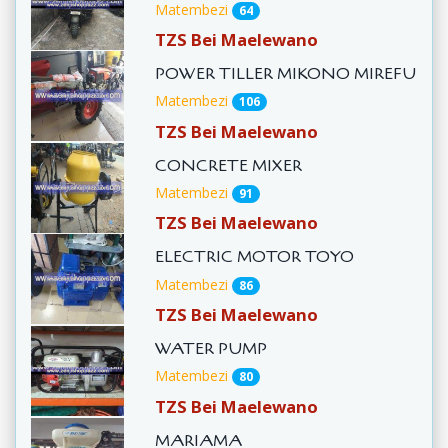
Matembezi
64
TZS Bei Maelewano
POWER TILLER MIKONO MIREFU
Matembezi
106
TZS Bei Maelewano
CONCRETE MIXER
Matembezi
91
TZS Bei Maelewano
ELECTRIC MOTOR TOYO
Matembezi
86
TZS Bei Maelewano
WATER PUMP
Matembezi
80
TZS Bei Maelewano
MARIAMA