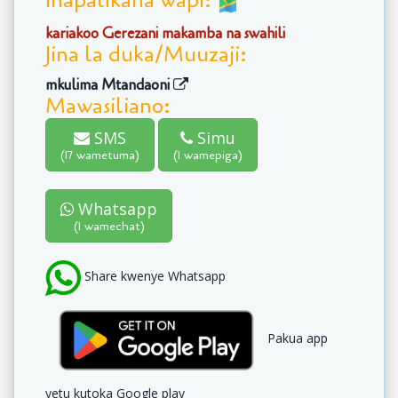
Inapatikana wapi:
kariakoo Gerezani makamba na swahili
Jina la duka/Muuzaji:
mkulima Mtandaoni
Mawasiliano:
SMS
Simu
(17 wametuma)
(1 wamepiga)
Whatsapp
(1 wamechat)
Share kwenye Whatsapp
Pakua app
yetu kutoka Google play