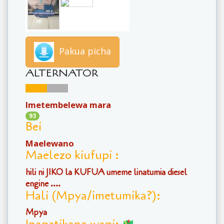
Pakua picha
ALTERNATOR
Imetembelewa mara
93
Bei
Maelewano
Maelezo kiufupi :
hili ni JIKO la KUFUA umeme linatumia diesel
engine ....
Hali (Mpya/imetumika?):
Mpya