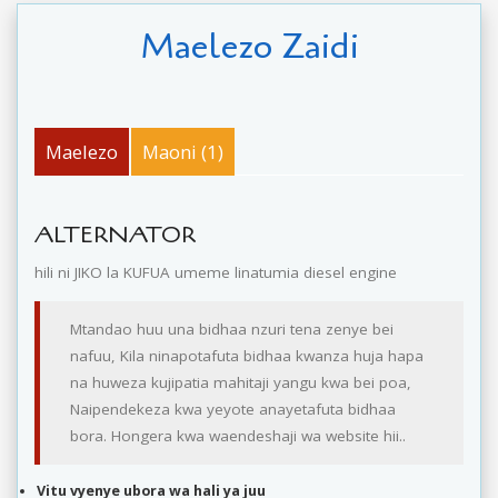
Maelezo Zaidi
Maelezo
Maoni (1)
ALTERNATOR
hili ni JIKO la KUFUA umeme linatumia diesel engine
Mtandao huu una bidhaa nzuri tena zenye bei
nafuu, Kila ninapotafuta bidhaa kwanza huja hapa
na huweza kujipatia mahitaji yangu kwa bei poa,
Naipendekeza kwa yeyote anayetafuta bidhaa
bora. Hongera kwa waendeshaji wa website hii..
Vitu vyenye ubora wa hali ya juu