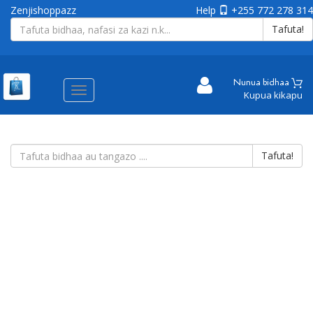
Zenjishoppazz
Help
+255 772 278 314
Tafuta!
Nunua bidhaa
Aina
Kupua kikapu
ya
matembezi
Tafuta!