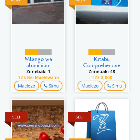
Mlango wa
Kitabu
aluminium
Comprehensive
Zimebaki 1
Zimebaki 48
TZS Bei Maelewano
TZS 8,000
Maelezo
Simu
Maelezo
Simu
SELI
SELI