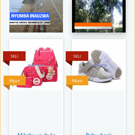
SELI
SELI
Mpya
Mpya