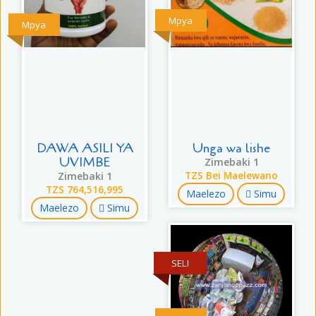
Mpya
Mpya
DAWA ASILI YA
Unga wa lishe
UVIMBE
Zimebaki 1
Zimebaki 1
TZS Bei Maelewano
TZS 764,516,995
Maelezo
Simu
Maelezo
Simu
SELI