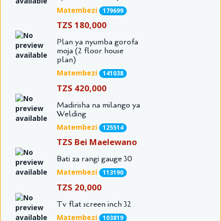
Matembezi
179699
TZS 180,000
Plan ya nyumba gorofa
moja (2 floor house
plan)
Matembezi
141038
TZS 420,000
Madirisha na milango ya
Welding
Matembezi
125514
TZS Bei Maelewano
Bati za rangi gauge 30
Matembezi
113190
TZS 20,000
Tv flat screen inch 32
Matembezi
103819