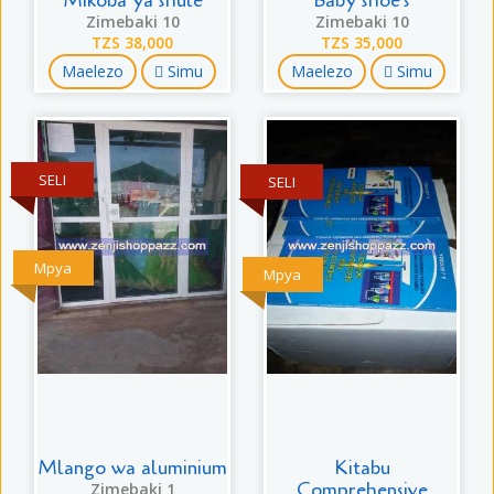
Mikoba ya shule
Baby shoe's
Zimebaki 10
Zimebaki 10
TZS 38,000
TZS 35,000
Maelezo
Simu
Maelezo
Simu
SELI
SELI
Mpya
Mpya
Mlango wa aluminium
Kitabu
Comprehensive
Zimebaki 1