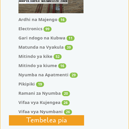
Ardhi na Majengo
16
Electronics
99
Gari ndogo na Kubwa
11
Matunda na Vyakula
39
Mitindo ya kike
52
Mitindo ya kiume
16
Nyumba na Apatmenti
29
Pikipiki
19
Ramani za Nyumba
20
Vifaa vya Kujengea
26
Vifaa vya Nyumbani
26
Tembelea pia