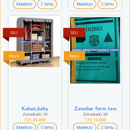
Maelezo
Simu
Maelezo
Simu
SELI
SELI
Mpya
Mpya
Kabati,baby
Zanzibar form two
Zimebaki 10
Zimebaki 20
TZS 65,000
TZS 10,000
Maelezo
Simu
Maelezo
Simu