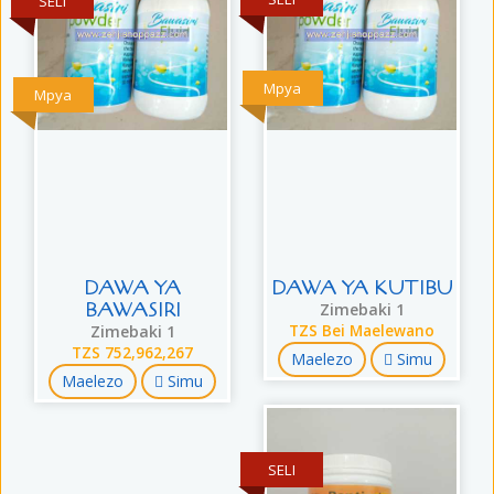
SELI
Mpya
Mpya
DAWA YA
DAWA YA KUTIBU
BAWASIRI
Zimebaki 1
Zimebaki 1
TZS Bei Maelewano
TZS 752,962,267
Maelezo
Simu
Maelezo
Simu
SELI