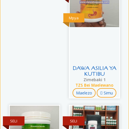
Mpya
DAWA ASILIA YA
KUTIBU
Zimebaki 1
TZS Bei Maelewano
Maelezo
Simu
SELI
SELI