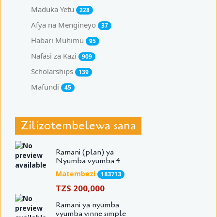
Maduka Yetu
228
Afya na Mengineyo
37
Habari Muhimu
95
Nafasi za Kazi
909
Scholarships
139
Mafundi
45
Zilizotembelewa sana
Ramani (plan) ya
Nyumba vyumba 4
Matembezi
183713
TZS 200,000
Ramani ya nyumba
vyumba vinne simple