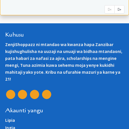
«
»
Kuhusu
ZenjiShoppazz ni mtandao wa kwanza hapa Zanzibar
kujishughulisha na uuzaji na unuaji wa bidhaa mtandaoni,
pata habari za nafasi za ajira, scholarships na mengine
mengi, Tuna azimia kuwa sehemu moja yenye kukidhi
mahitaji yako yote. Kribu na ufurahie mazuri ya karne ya
21!
Akaunti yangu
Lipia
Ingia