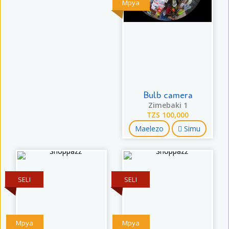
Mpya
Bulb camera
Zimebaki 1
TZS 100,000
Maelezo
Simu
SELI
SELI
Mpya
Mpya