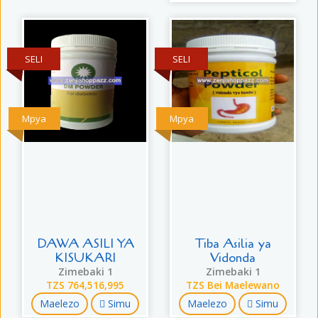
SELI
SELI
Mpya
Mpya
DAWA ASILI YA
Tiba Asilia ya
KISUKARI
Vidonda
Zimebaki 1
Zimebaki 1
TZS 764,516,995
TZS Bei Maelewano
Maelezo
Simu
Maelezo
Simu