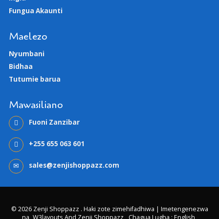
Fungua Akaunti
Maelezo
Nyumbani
Bidhaa
Tutumie barua
Mawasiliano
Fuoni Zanzibar
+255 655 063 601
sales@zenjishoppazz.com
© 2026 Zenji Shoppazz . Haki zote zimehifadhiwa | Imetengenezwa
na
W3layouts And Zenji Shoppazz
Chagua Lugha : English