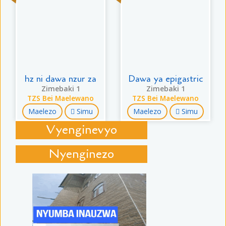
hz ni dawa nzur za
Dawa ya epigastric
Zimebaki 1
Zimebaki 1
TZS Bei Maelewano
TZS Bei Maelewano
Maelezo
Simu
Maelezo
Simu
Vyenginevyo
Nyenginezo