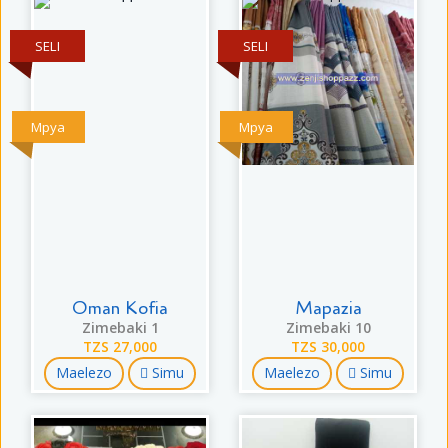
SELI
SELI
Mpya
Mpya
Oman Kofia
Mapazia
Zimebaki 1
Zimebaki 10
TZS 27,000
TZS 30,000
Maelezo
Simu
Maelezo
Simu