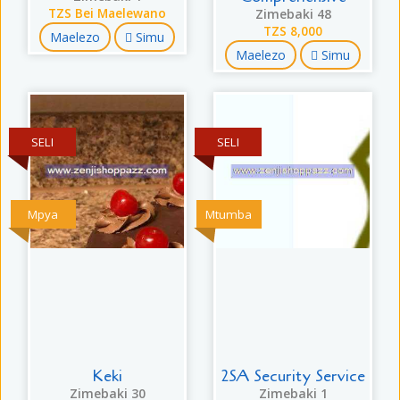
TZS Bei Maelewano
Zimebaki 48
TZS 8,000
Maelezo
Simu
Maelezo
Simu
SELI
SELI
Mpya
Mtumba
Keki
2SA Security Service
Zimebaki 30
Zimebaki 1