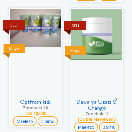
SELI
SELI
Mpya
Mpya
Optfresh kids
Dawa ya Uzazi &
Chango
Zimebaki 10
TZS 10,000
Zimebaki 1
TZS Bei Maelewano
Maelezo
Simu
Maelezo
Simu