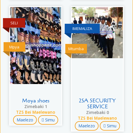
SELI
IMEMALIZA
Mpya
Mtumba
Moya shoes
2SA SECURITY
SERVICE
Zimebaki 1
TZS Bei Maelewano
Zimebaki 0
TZS Bei Maelewano
Maelezo
Simu
Maelezo
Simu