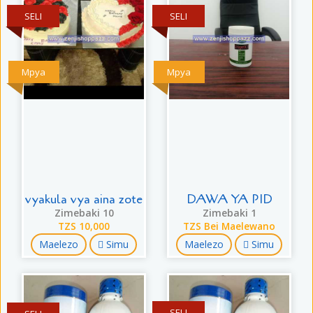
SELI
SELI
Mpya
Mpya
vyakula vya aina zote
DAWA YA PID
Zimebaki 10
Zimebaki 1
TZS 10,000
TZS Bei Maelewano
Maelezo
Simu
Maelezo
Simu
SELI