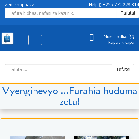
Zenjishoppazz
Help
+255 772 278 314
Tafuta!
Nunua bidhaa
Aina
Kupua kikapu
ya
matembezi
Tafuta!
Vyenginevyo ...Furahia huduma
zetu!