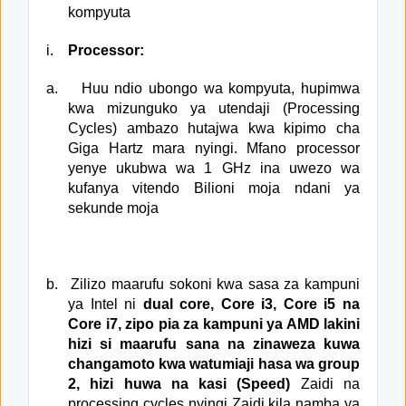
kompyuta
i.
Processor:
a.
Huu ndio ubongo wa kompyuta, hupimwa
kwa mizunguko ya utendaji (Processing
Cycles) ambazo hutajwa kwa kipimo cha
Giga Hartz mara nyingi. Mfano processor
yenye ukubwa wa 1 GHz ina uwezo wa
kufanya vitendo Bilioni moja ndani ya
sekunde moja
b.
Zilizo maarufu sokoni kwa sasa za kampuni
ya Intel ni
dual core, Core i3, Core i5 na
Core i7, zipo pia za kampuni ya AMD lakini
hizi si maarufu sana na zinaweza kuwa
changamoto kwa watumiaji hasa wa group
2, hizi huwa na kasi (Speed)
Zaidi na
processing cycles nyingi Zaidi kila namba ya