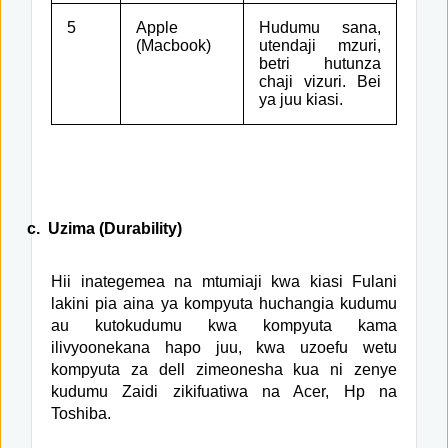
5
Apple
Hudumu sana,
(Macbook)
utendaji mzuri,
betri hutunza
chaji vizuri. Bei
ya juu kiasi.
c.
Uzima (Durability)
Hii inategemea na mtumiaji kwa kiasi Fulani
lakini pia aina ya kompyuta huchangia kudumu
au kutokudumu kwa kompyuta kama
ilivyoonekana hapo juu, kwa uzoefu wetu
kompyuta za dell zimeonesha kua ni zenye
kudumu Zaidi zikifuatiwa na Acer, Hp na
Toshiba.