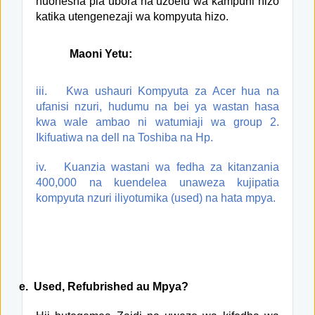
huonesha pia ubora na uzoefu wa kampuni hizo
katika utengenezaji wa kompyuta hizo.
Maoni Yetu:
iii.
Kwa ushauri Kompyuta za Acer hua na
ufanisi nzuri, hudumu na bei ya wastan hasa
kwa wale ambao ni watumiaji wa group 2.
Ikifuatiwa na dell na Toshiba na Hp.
iv.
Kuanzia wastani wa fedha za kitanzania
400,000 na kuendelea unaweza kujipatia
kompyuta nzuri iliyotumika (used) na hata mpya.
e.
Used, Refubrished au Mpya?