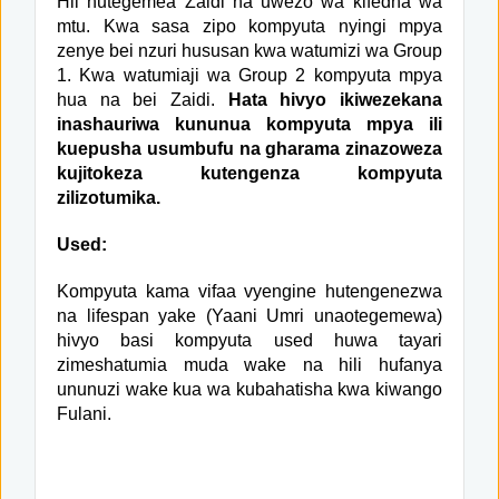
Hii hutegemea Zaidi na uwezo wa kifedha wa
mtu. Kwa sasa zipo kompyuta nyingi mpya
zenye bei nzuri hususan kwa watumizi wa Group
1. Kwa watumiaji wa Group 2 kompyuta mpya
hua na bei Zaidi.
Hata hivyo ikiwezekana
inashauriwa kununua kompyuta mpya ili
kuepusha usumbufu na gharama zinazoweza
kujitokeza kutengenza kompyuta
zilizotumika.
Used:
Kompyuta kama vifaa vyengine hutengenezwa
na lifespan yake (Yaani Umri unaotegemewa)
hivyo basi kompyuta used huwa tayari
zimeshatumia muda wake na hili hufanya
ununuzi wake kua wa kubahatisha kwa kiwango
Fulani.