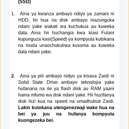
(SSD)
1.
Aina ya kwanza ambayo ndiyo ya zamani ni
HDD, hii hua na disk ambayo inazunguka
ndani yake wakati wa kuchukua au kuweka
data. Aina hii huchangia kwa kiasi Fulani
kupunguza kasi(Speed) ya kompyuta kutokana
na muda unaochukuliwa kusoma au kuweka
data ndani yake.
2.
Aina ya pili ambayo nidyo ya kisasa Zaidi ni
Solid State Drive ambayo teknolojia yake
hufanana na ile ya flash disk au RAM yaani
haina mfumo wa disk ndani yake. Hii huzifanya
disk hizi kua na speed na umadhubuti Zaidi.
Lakin kutokana utengenezwaji wake hua na
bei ya juu na hufanya kompyuta
kuongezeka bei.