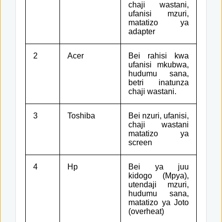
chaji wastani,
ufanisi mzuri,
matatizo ya
adapter
2
Acer
Bei rahisi kwa
ufanisi mkubwa,
hudumu sana,
betri inatunza
chaji wastani.
3
Toshiba
Bei nzuri, ufanisi,
chaji wastani
matatizo ya
screen
4
Hp
Bei ya juu
kidogo (Mpya),
utendaji mzuri,
hudumu sana,
matatizo ya Joto
(overheat)