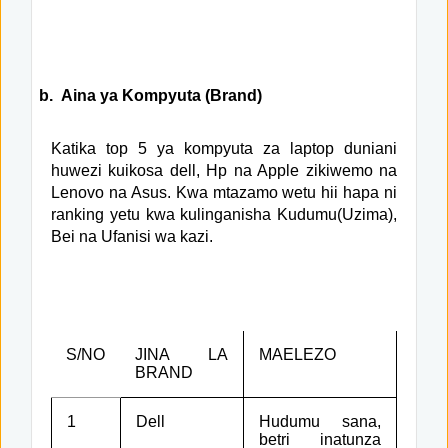
b.
Aina ya Kompyuta (Brand)
Katika top 5 ya kompyuta za laptop duniani
huwezi kuikosa dell, Hp na Apple zikiwemo na
Lenovo na Asus. Kwa mtazamo wetu hii hapa ni
ranking yetu kwa kulinganisha Kudumu(Uzima),
Bei na Ufanisi wa kazi.
S/NO
JINA LA
MAELEZO
BRAND
1
Dell
Hudumu sana,
betri inatunza