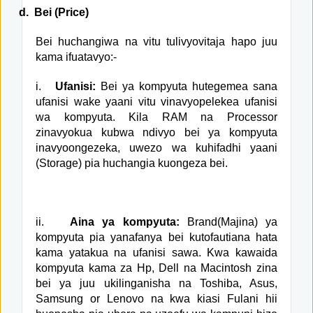
d.
Bei (Price)
Bei huchangiwa na vitu tulivyovitaja hapo juu
kama ifuatavyo:-
i.
Ufanisi:
Bei ya kompyuta hutegemea sana
ufanisi wake yaani vitu vinavyopelekea ufanisi
wa kompyuta. Kila RAM na Processor
zinavyokua kubwa ndivyo bei ya kompyuta
inavyoongezeka, uwezo wa kuhifadhi yaani
(Storage) pia huchangia kuongeza bei.
ii.
Aina ya kompyuta:
Brand(Majina) ya
kompyuta pia yanafanya bei kutofautiana hata
kama yatakua na ufanisi sawa. Kwa kawaida
kompyuta kama za Hp, Dell na Macintosh zina
bei ya juu ukilinganisha na Toshiba, Asus,
Samsung or Lenovo na kwa kiasi Fulani hii