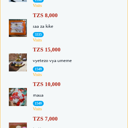
1598
Visits
TZS 8,000
saa za kike
3335
Visits
TZS 15,000
vyetezo vya umeme
1549
Visits
TZS 10,000
maua
1549
Visits
TZS 7,000