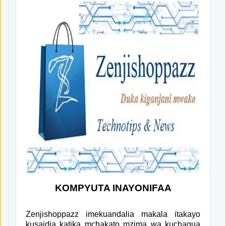
KOMPYUTA INAYONIFAA
Zenjishoppazz imekuandalia makala itakayo
kusaidia katika mchakato mzima wa kuchagua