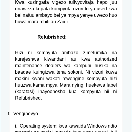
Kwa kuzingatia vigezo tulivyovitaja hapo juu
unaweza kupata kompyuta nzuri tu ya used kwa
bei nafuu ambayo bei ya mpya yenye uwezo huo
huwa mara mbili au Zaidi.
Refubrished:
Hizi ni kompyuta ambazo zimetumika na
kurejeshwa kiwandani au kwa authorized
maintenance dealers wa kampuni husika na
baadae kuingizwa tena sokoni. Ni vizuri kuwa
makini kwani wakati mwengine kompyuta hizi
huuzwa kama mpya. Mara nyingi huekewa label
(karatasi) inayoonesha kua kompyuta hii ni
Refubrished.
f.
Venginevyo
i.
Operating system: kwa kawaida Windows ndio