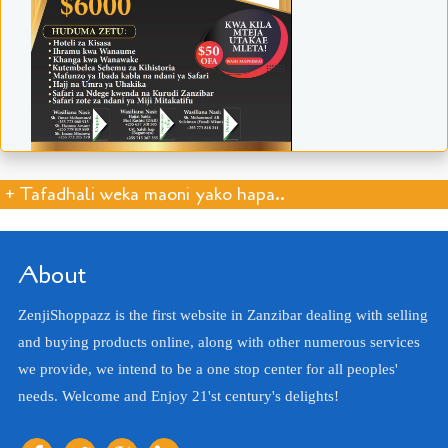
+ Tafadhali weka maoni yako hapa..
About
ZenjiShoppazz is the first website in Zanzibar dealing with selling
and buying products online, along with other numerous services
we provide, we intend to be a one stop center for all peoples'
needs. Welcome and Enjoy 21'st century's delights!