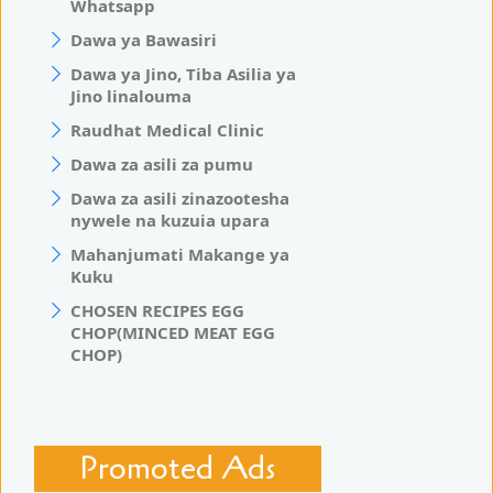
Whatsapp
Dawa ya Bawasiri
Dawa ya Jino, Tiba Asilia ya
Jino linalouma
Raudhat Medical Clinic
Dawa za asili za pumu
Dawa za asili zinazootesha
nywele na kuzuia upara
Mahanjumati Makange ya
Kuku
CHOSEN RECIPES EGG
CHOP(MINCED MEAT EGG
CHOP)
Promoted Ads