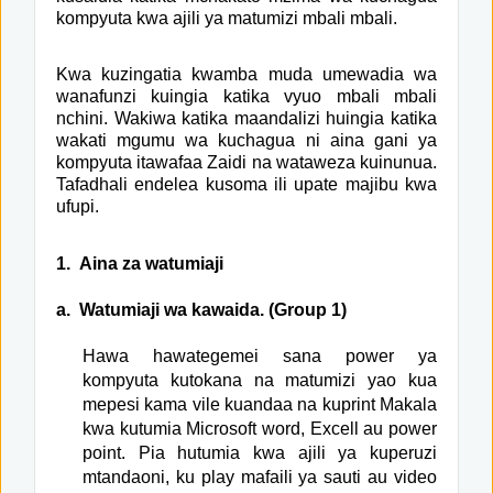
kompyuta kwa ajili ya matumizi mbali mbali.
Kwa kuzingatia kwamba muda umewadia wa
wanafunzi kuingia katika vyuo mbali mbali
nchini. Wakiwa katika maandalizi huingia katika
wakati mgumu wa kuchagua ni aina gani ya
kompyuta itawafaa Zaidi na wataweza kuinunua.
Tafadhali endelea kusoma ili upate majibu kwa
ufupi.
1.
Aina za watumiaji
a.
Watumiaji wa kawaida. (Group 1)
Hawa hawategemei sana power ya
kompyuta kutokana na matumizi yao kua
mepesi kama vile kuandaa na kuprint Makala
kwa kutumia Microsoft word, Excell au power
point. Pia hutumia kwa ajili ya kuperuzi
mtandaoni, ku play mafaili ya sauti au video