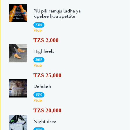
Pili pili ramuju ladha ya
kipekee kwa apettite
2304
Visits
TZS 2,000
Highheels
3068
Visits
TZS 25,000
Dishdash
1597
Visits
TZS 20,000
Night dress