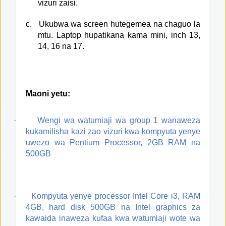
vizuri zaisi.
c.
Ukubwa wa screen hutegemea na chaguo la
mtu. Laptop hupatikana kama mini, inch 13,
14, 16 na 17.
Maoni yetu:
·
Wengi wa watumiaji wa group 1 wanaweza
kukamilisha kazi zao vizuri kwa kompyuta yenye
uwezo wa Pentium Processor, 2GB RAM na
500GB
·
Kompyuta yenye processor Intel Core i3, RAM
4GB, hard disk 500GB na Intel graphics za
kawaida inaweza kufaa kwa watumiaji wote wa