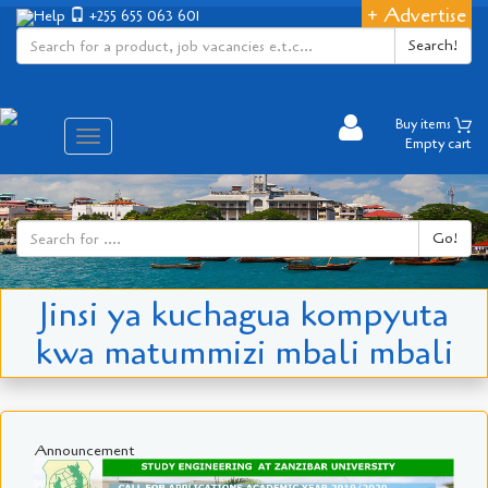
+ Advertise
Help
+255 655 063 601
Search!
Buy items
Aina
Empty cart
ya
matembezi
Go!
Jinsi ya kuchagua kompyuta
kwa matummizi mbali mbali
Announcement