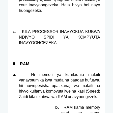
core inavyoongezeka. Hata hivyo bei nayo
huongezeka.
c.
KILA PROCESSOR INAVYOKUA KUBWA
NDIVYO SPIDI YA KOMPYUTA
INAVYOONGEZEKA
ii.
RAM
a.
Ni memori ya kuhifadhia mafaili
yanayotumika kwa muda na baadae hufutwa,
hii huwepesisha upatikanaji wa mafaili na
hivyo kuifanya kompyuta iwe na kasi (Speed)
Zaidi kila ukubwa wa RAM unavyoongezeka.
b.
RAM kama memory
card za simu,