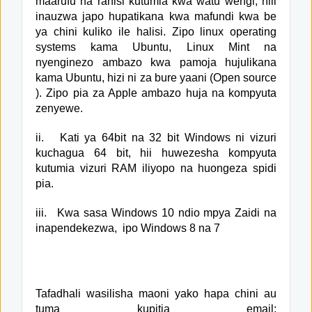
maarufu na rahisi kutumia kwa watu wengi, hiii
inauzwa japo hupatikana kwa mafundi kwa be
ya chini kuliko ile halisi. Zipo linux operating
systems kama Ubuntu, Linux Mint na
nyenginezo ambazo kwa pamoja hujulikana
kama Ubuntu, hizi ni za bure yaani (Open source
). Zipo pia za Apple ambazo huja na kompyuta
zenyewe.
ii.
Kati ya 64bit na 32 bit Windows ni vizuri
kuchagua 64 bit, hii huwezesha kompyuta
kutumia vizuri RAM iliyopo na huongeza spidi
pia.
iii.
Kwa sasa Windows 10 ndio mpya Zaidi na
inapendekezwa,
ipo Windows 8 na 7
Tafadhali wasilisha maoni yako hapa chini au
tuma kupitia email: