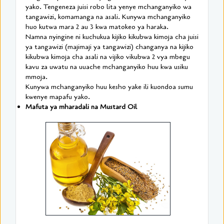
yako. Tengeneza juisi robo lita yenye mchanganyiko wa
tangawizi, komamanga na asali. Kunywa mchanganyiko
huo kutwa mara 2 au 3 kwa matokeo ya haraka.
Namna nyingine ni kuchukua kijiko kikubwa kimoja cha juisi
ya tangawizi (majimaji ya tangawizi) changanya na kijiko
kikubwa kimoja cha asali na vijiko vikubwa 2 vya mbegu
kavu za uwatu na uuache mchanganyiko huu kwa usiku
mmoja.
Kunywa mchanganyiko huu kesho yake ili kuondoa sumu
kwenye mapafu yako.
Mafuta ya mharadali na Mustard Oil