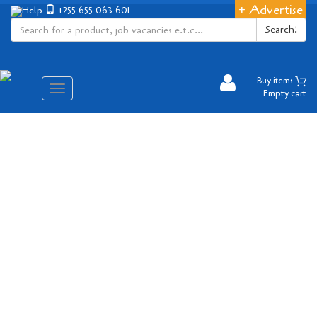
+ Advertise
Help
+255 655 063 601
Search!
Buy items
Aina
Empty cart
ya
matembezi