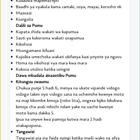
Kuzaliwa mapema/njiti
Baadhi ya vyakula kama samaki, soya, mayai, korosho nk
Mazoezi
Kiungulia
Dalili za Pumu
Kupata shida wakati wa kupumua
Sauti ya kukoroma wakati unapumua
Kikohozi
Msongamano kifuani
Kujisikia umechoka wakati ukifanya kazi yoyote ya nguvu
Homa na vikohozi vya mara kwa mara
Kukosa utulivu katika usingizi
Dawa mbadala zinazotibu Pumu
Kitunguu swaumu
Chukua punje 5 hadi 6, menya na ukate vipande vidogo
vidogo lakini siyo vidogo sana na uchemshe kwenye moto
na maji kikombe kimoja (robo lita), ongeza kijiko kikubwa
kimoja cha asali mbichi ndani yake na uache kwenye
moto kama dakika 5.
Ipua na unywe kwa pamoja kutwa mara 2 hadi
utakapopona.
Tangawizi
Tangawizi pia ina faida nyingi katika mwili wako na afya