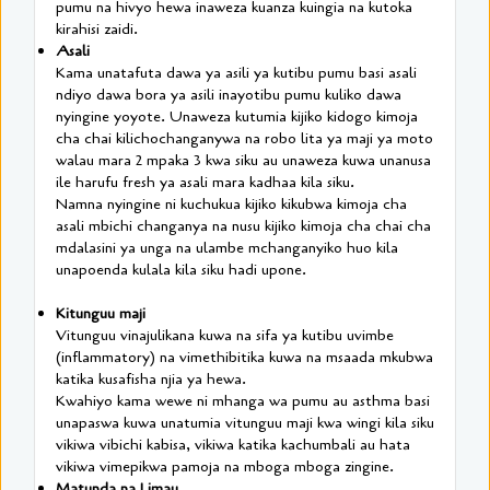
pumu na hivyo hewa inaweza kuanza kuingia na kutoka
kirahisi zaidi.
Asali
Kama unatafuta dawa ya asili ya kutibu pumu basi asali
ndiyo dawa bora ya asili inayotibu pumu kuliko dawa
nyingine yoyote. Unaweza kutumia kijiko kidogo kimoja
cha chai kilichochanganywa na robo lita ya maji ya moto
walau mara 2 mpaka 3 kwa siku au unaweza kuwa unanusa
ile harufu fresh ya asali mara kadhaa kila siku.
Namna nyingine ni kuchukua kijiko kikubwa kimoja cha
asali mbichi changanya na nusu kijiko kimoja cha chai cha
mdalasini ya unga na ulambe mchanganyiko huo kila
unapoenda kulala kila siku hadi upone.
Kitunguu maji
Vitunguu vinajulikana kuwa na sifa ya kutibu uvimbe
(inflammatory) na vimethibitika kuwa na msaada mkubwa
katika kusafisha njia ya hewa.
Kwahiyo kama wewe ni mhanga wa pumu au asthma basi
unapaswa kuwa unatumia vitunguu maji kwa wingi kila siku
vikiwa vibichi kabisa, vikiwa katika kachumbali au hata
vikiwa vimepikwa pamoja na mboga mboga zingine.
Matunda na Limau