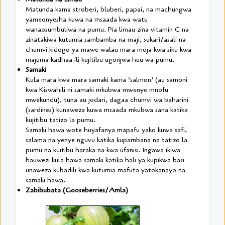
Matunda kama stroberi, bluberi, papai, na machungwa
yameonyesha kuwa na msaada kwa watu
wanaosumbuliwa na pumu. Pia limau zina vitamin C na
zinatakiwa kutumia sambamba na maji, sukari/asali na
chumvi kidogo ya mawe walau mara moja kwa siku kwa
majuma kadhaa ili kujitibu ugonjwa huu wa pumu.
Samaki
Kula mara kwa mara samaki kama ‘salmon’ (au samoni
kwa Kiswahili ni samaki mkubwa mwenye mnofu
mwekundu), tuna au jodari, dagaa chumvi wa baharini
(sardines) kunaweza kuwa msaada mkubwa sana katika
kujitibu tatizo la pumu.
Samaki hawa wote huyafanya mapafu yako kuwa safi,
salama na yenye nguvu katika kupambana na tatizo la
pumu na kuitibu haraka na kwa ufanisi. Ingawa ikiwa
hauwezi kula hawa samaki katika hali ya kupikwa basi
unaweza kubadili kwa kutumia mafuta yatokanayo na
samaki hawa.
Zabibubata (Gooseberries/Amla)