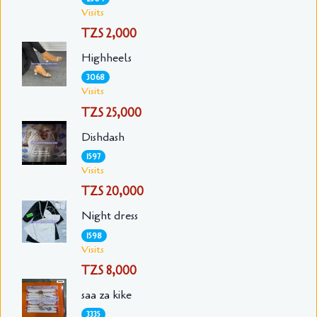
Visits
TZS 2,000
Highheels
3068
Visits
TZS 25,000
Dishdash
1597
Visits
TZS 20,000
Night dress
1598
Visits
TZS 8,000
saa za kike
3335