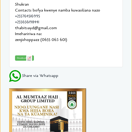
Shukran
Contacts bofya kwenye namba kuwasiliana nazo
+255764516995
+255656198441
thabitsayd@gmail.com
Imehaririwa na:
zenjishoppazz (0655 063 601)
Download
Share via Whatsapp