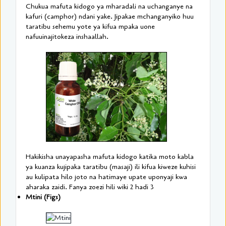
Chukua mafuta kidogo ya mharadali na uchanganye na
kafuri (camphor) ndani yake. Jipakae mchanganyiko huu
taratibu sehemu yote ya kifua mpaka uone
nafuuinajitokeza inshaallah.
Hakikisha unayapasha mafuta kidogo katika moto kabla
ya kuanza kujipaka taratibu (masaji) ili kifua kiweze kuhisi
au kulipata hilo joto na hatimaye upate uponyaji kwa
aharaka zaidi. Fanya zoezi hili wiki 2 hadi 3
Mtini (Figs)