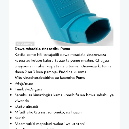
Dawa mbadala zinazotibu Pumu
Katika somo hili tutajadili dawa mbadala zinazoweza
kuzuia au kutibu kabisa tatizo la pumu mwilini. Chagua
unayoona ni rahisi kuipata na uitumie. Unaweza kutumia
dawa 2 au 3 kwa pamoja. Endelea kusoma.
Vitu vinachosababisha au kuamsha Pumu
Aleji/mzio
Tumbaku/sigara
Sabubu za kimazingira kama uharibifu wa hewa sababu ya
viwanda
Uzito uliozidi
Mfadhaiko/Stress, sononeko, na huzuni
Kurithi
Maambukizi mapafuni wakati wa utotoni