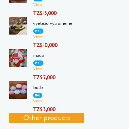
Visits
TZS 15,000
vyetezo vya umeme
1549
Visits
TZS 10,000
maua
1549
Visits
TZS 7,000
bulb
1143
Visits
TZS 3,000
Other products