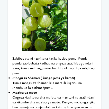
Zabibubata ni nzuri sana katika kutibu pumu. Ponda
ponda zabibubata kadhaa na ongeza asali kidogo ndani
yake, tumia mchanganyiko huu kila siku na ukae mbali na
pumu.
M
begu za Shamari ( kiungo jamii ya karoti)
Tumia mbegu za shamari kila mara ili kujitibu na
shambulio la asthma/pumu.
Maziwa ya moto
Ongeza kiasi sawa cha mafuta ya mzeituni na asali ndani
ya kikombe cha maziwa ya moto. Kunywa mchanganyiko
huu pamoja na punje mbili au tatu za kitunguu swaumu