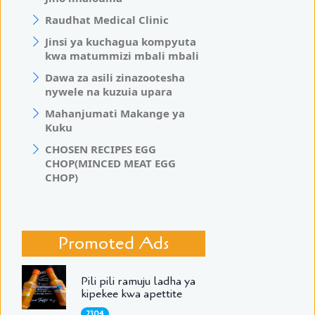
Raudhat Medical Clinic
Jinsi ya kuchagua kompyuta
kwa matummizi mbali mbali
Dawa za asili zinazootesha
nywele na kuzuia upara
Mahanjumati Makange ya
Kuku
CHOSEN RECIPES EGG
CHOP(MINCED MEAT EGG
CHOP)
Promoted Ads
Pili pili ramuju ladha ya
kipekee kwa apettite
2304