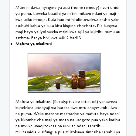
Mtini ni dawa nyingine ya asili (home remedy) nzuri dhidi
ya pumu. Loweka baadhi ya mitini mikavu ndani ya maji
kwa usiku mmoja. Kula huo mtini uliolowekwa kesho yake
asubuhi kabla ya kula kitu kingine chochote. Pia kunywa
maji hayo yaliyoloweka mtini kwa ajili ya kujitibu pumu au
asthma. Fanya hivi kwa wiki 2 hadi 3
Mafuta ya mkalitusi
Mafuta ya mkalitusi (Eucalyptus essential oil) yanaweza
kupelekea uponyaji wa haraka kwa mtu anayesumbuliwa
na pumu. Weka matone machache ya mafuta haya ndani
ya kikombe cha maji ya moto na usogeze pua yako karibu
na mvuke unaojitokeza na uuvute ndani taratibu.
Hii itasaidia kuzifungua pua zilizokuwa zimeziba sababu ya