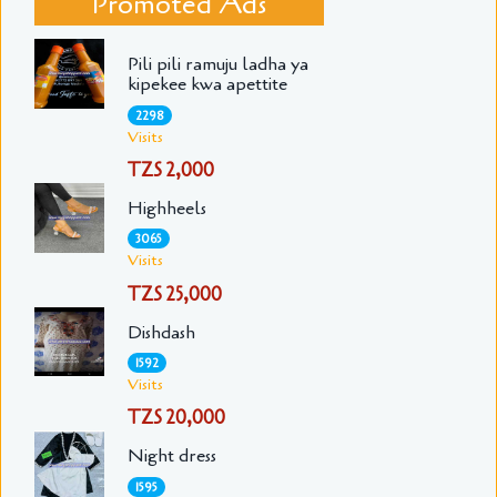
Promoted Ads
Pili pili ramuju ladha ya
kipekee kwa apettite
2298
Visits
TZS 2,000
Highheels
3065
Visits
TZS 25,000
Dishdash
1592
Visits
TZS 20,000
Night dress
1595