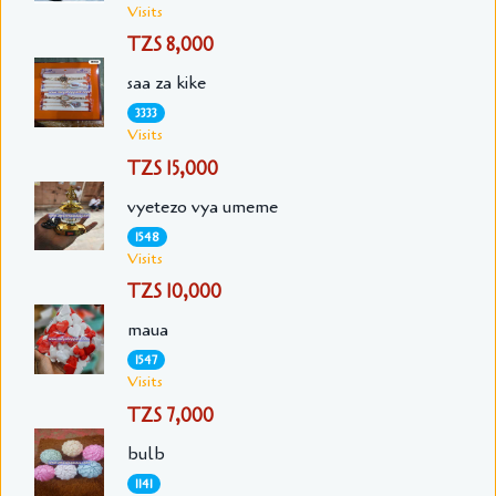
Visits
TZS 8,000
saa za kike
3333
Visits
TZS 15,000
vyetezo vya umeme
1548
Visits
TZS 10,000
maua
1547
Visits
TZS 7,000
bulb
1141