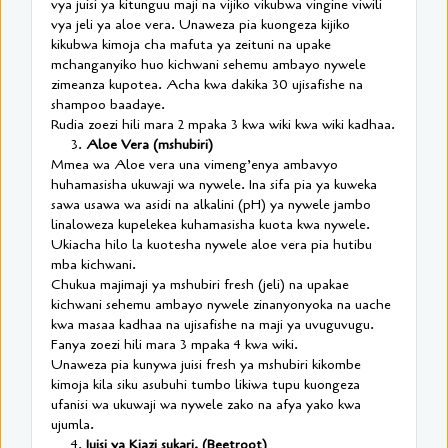
vya juisi ya kitunguu maji na vijiko vikubwa vingine viwili
vya jeli ya aloe vera. Unaweza pia kuongeza kijiko
kikubwa kimoja cha mafuta ya zeituni na upake
mchanganyiko huo kichwani sehemu ambayo nywele
zimeanza kupotea. Acha kwa dakika 30 ujisafishe na
shampoo baadaye.
Rudia zoezi hili mara 2 mpaka 3 kwa wiki kwa wiki kadhaa.
3.
Aloe Vera (mshubiri)
Mmea wa Aloe vera una vimeng’enya ambavyo
huhamasisha ukuwaji wa nywele. Ina sifa pia ya kuweka
sawa usawa wa asidi na alkalini (pH) ya nywele jambo
linaloweza kupelekea kuhamasisha kuota kwa nywele.
Ukiacha hilo la kuotesha nywele aloe vera pia hutibu
mba kichwani.
Chukua majimaji ya mshubiri fresh (jeli) na upakae
kichwani sehemu ambayo nywele zinanyonyoka na uache
kwa masaa kadhaa na ujisafishe na maji ya uvuguvugu.
Fanya zoezi hili mara 3 mpaka 4 kwa wiki.
Unaweza pia kunywa juisi fresh ya mshubiri kikombe
kimoja kila siku asubuhi tumbo likiwa tupu kuongeza
ufanisi wa ukuwaji wa nywele zako na afya yako kwa
ujumla.
4.
Juisi ya Kiazi sukari. (Beetroot)