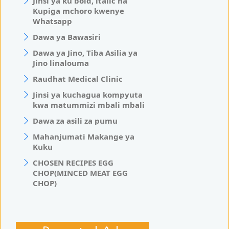
Jinsi ya ku bold, italic na
Kupiga mchoro kwenye
Whatsapp
Dawa ya Bawasiri
Dawa ya Jino, Tiba Asilia ya
Jino linalouma
Raudhat Medical Clinic
Jinsi ya kuchagua kompyuta
kwa matummizi mbali mbali
Dawa za asili za pumu
Mahanjumati Makange ya
Kuku
CHOSEN RECIPES EGG
CHOP(MINCED MEAT EGG
CHOP)