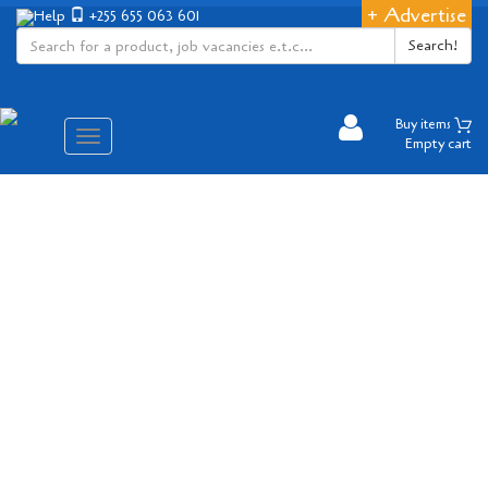
+ Advertise
Help
+255 655 063 601
Search!
Buy items
Aina
Empty cart
ya
matembezi