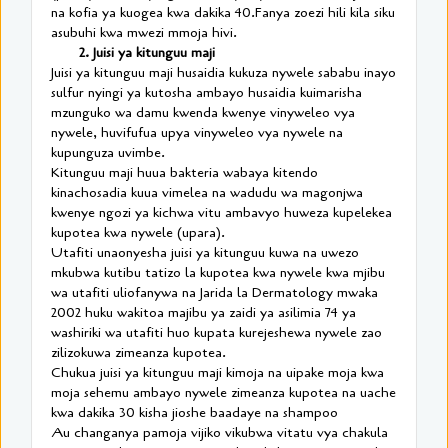
na kofia ya kuogea kwa dakika 40.Fanya zoezi hili kila siku
asubuhi kwa mwezi mmoja hivi.
2. Juisi ya kitunguu maji
Juisi ya kitunguu maji husaidia kukuza nywele sababu inayo
sulfur nyingi ya kutosha ambayo husaidia kuimarisha
mzunguko wa damu kwenda kwenye vinyweleo vya
nywele, huvifufua upya vinyweleo vya nywele na
kupunguza uvimbe.
Kitunguu maji huua bakteria wabaya kitendo
kinachosadia kuua vimelea na wadudu wa magonjwa
kwenye ngozi ya kichwa vitu ambavyo huweza kupelekea
kupotea kwa nywele (upara).
Utafiti unaonyesha juisi ya kitunguu kuwa na uwezo
mkubwa kutibu tatizo la kupotea kwa nywele kwa mjibu
wa utafiti uliofanywa na Jarida la Dermatology mwaka
2002 huku wakitoa majibu ya zaidi ya asilimia 74 ya
washiriki wa utafiti huo kupata kurejeshewa nywele zao
zilizokuwa zimeanza kupotea.
Chukua juisi ya kitunguu maji kimoja na uipake moja kwa
moja sehemu ambayo nywele zimeanza kupotea na uache
kwa dakika 30 kisha jioshe baadaye na shampoo
Au changanya pamoja vijiko vikubwa vitatu vya chakula