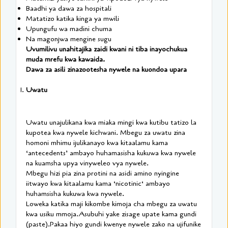
Baadhi ya dawa za hospitali
Matatizo katika kinga ya mwili
Upungufu wa madini chuma
Na magonjwa mengine sugu
Uvumilivu unahitajika zaidi kwani ni tiba inayochukua
muda mrefu kwa kawaida.
Dawa za asili zinazootesha nywele na kuondoa upara
Uwatu
Uwatu unajulikana kwa miaka mingi kwa kutibu tatizo la
kupotea kwa nywele kichwani. Mbegu za uwatu zina
homoni mhimu ijulikanayo kwa kitaalamu kama
‘antecedents’ ambayo huhamasisha kukuwa kwa nywele
na kuamsha upya vinyweleo vya nywele.
Mbegu hizi pia zina protini na asidi amino nyingine
iitwayo kwa kitaalamu kama ‘nicotinic‘ ambayo
huhamsisha kukuwa kwa nywele.
Loweka katika maji kikombe kimoja cha mbegu za uwatu
kwa usiku mmoja.Asubuhi yake zisage upate kama gundi
(paste).Pakaa hiyo gundi kwenye nywele zako na ujifunike