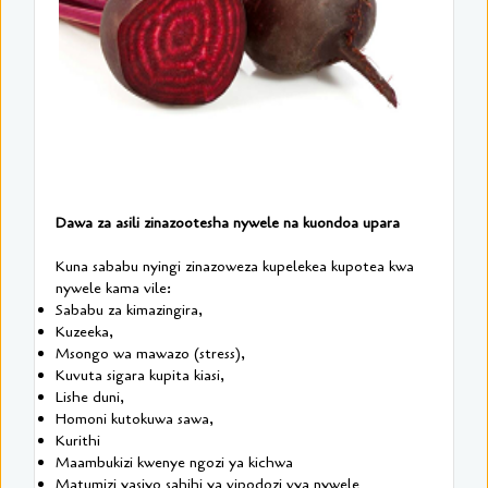
Dawa za asili zinazootesha nywele na kuondoa upara
Kuna sababu nyingi zinazoweza kupelekea kupotea kwa
nywele kama vile:
Sababu za kimazingira,
Kuzeeka,
Msongo wa mawazo (stress),
Kuvuta sigara kupita kiasi,
Lishe duni,
Homoni kutokuwa sawa,
Kurithi
Maambukizi kwenye ngozi ya kichwa
Matumizi yasiyo sahihi ya vipodozi vya nywele