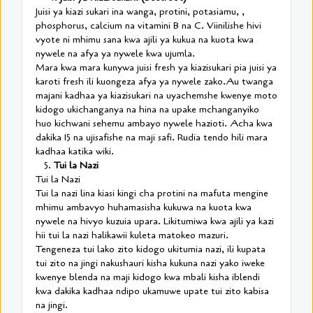
Juisi ya kiazi sukari ina wanga, protini, potasiamu, ,
phosphorus, calcium na vitamini B na C. Viinilishe hivi
vyote ni mhimu sana kwa ajili ya kukua na kuota kwa
nywele na afya ya nywele kwa ujumla.
Mara kwa mara kunywa juisi fresh ya kiazisukari pia juisi ya
karoti fresh ili kuongeza afya ya nywele zako.Au twanga
majani kadhaa ya kiazisukari na uyachemshe kwenye moto
kidogo ukichanganya na hina na upake mchanganyiko
huo kichwani sehemu ambayo nywele hazioti. Acha kwa
dakika 15 na ujisafishe na maji safi. Rudia tendo hili mara
kadhaa katika wiki.
5.
Tui la Nazi
Tui la Nazi
Tui la nazi lina kiasi kingi cha protini na mafuta mengine
mhimu ambavyo huhamasisha kukuwa na kuota kwa
nywele na hivyo kuzuia upara. Likitumiwa kwa ajili ya kazi
hii tui la nazi halikawii kuleta matokeo mazuri.
Tengeneza tui lako zito kidogo ukitumia nazi, ili kupata
tui zito na jingi nakushauri kisha kukuna nazi yako iweke
kwenye blenda na maji kidogo kwa mbali kisha iblendi
kwa dakika kadhaa ndipo ukamuwe upate tui zito kabisa
na jingi.