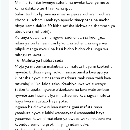
Mimina tui hilo kwenye sufuria na uweke kwenye moto
kama dakika 3 au 4 hivi kisha ipua
Subiri tui hilo lipowe na mwisho pakaa kichwani kichwa
chote au sehemu ambayo nywele zimepotea na uache
hivyo kama dakika 20 kisha safisha kichwa na shampoo ya
aloe vera (mshubiri).
Kufanya dawa iwe na nguvu zaidi unaweza kuongeza
ndani ya tui la nazi nusu kijiko cha achai cha unga wa
pilipili manga nyeusi na kiasi hicho hicho cha unga wa
mbegu za uwatu.
6.
Mafuta ya habbat soda
Moja ya matumizi makubwa ya mafuta haya ni kuotesha
nywele. Bidhaa nyingi sokoni zinazotumika kwa ajili ya
kuotesha nywele zinaacha madhara makubwa zaidi kwa
mtumiaji kuliko faida zake. Kwahiyo kwa wale wenye
tatizo la upala, nywele zisizokuwa na kwa wale ambao
nywele zao hazina afya mnashauriwa kuchagua mafuta
haya kwa matatizo haya yote.
Ingawa haieleweki ni kwa namna gani mafuta haya
yanakuza nywele lakini wanasayansi wanaamini haya
yanaweza kuwa ni matokeo ya uwezo wake mkubwa wa
kuondoa sumu na protini nyingi ndani yake.