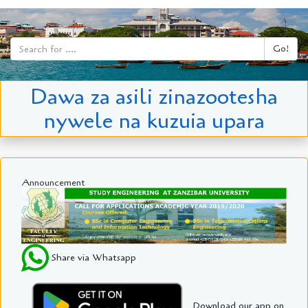
Go!
Dawa za asili zinazootesha
nywele na kuzuia upara
Announcement
Share via Whatsapp
Download our app on