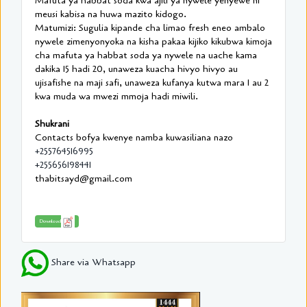
Mafuta ya habbat soda kwa ajili ya nywele yenyewe ni
meusi kabisa na huwa mazito kidogo.
Matumizi: Sugulia kipande cha limao fresh eneo ambalo
nywele zimenyonyoka na kisha pakaa kijiko kikubwa kimoja
cha mafuta ya habbat soda ya nywele na uache kama
dakika 15 hadi 20, unaweza kuacha hivyo hivyo au
ujisafishe na maji safi, unaweza kufanya kutwa mara 1 au 2
kwa muda wa mwezi mmoja hadi miwili.
Shukrani
Contacts bofya kwenye namba kuwasiliana nazo
+255764516995
+255656198441
thabitsayd@gmail.com
Download
Share via Whatsapp