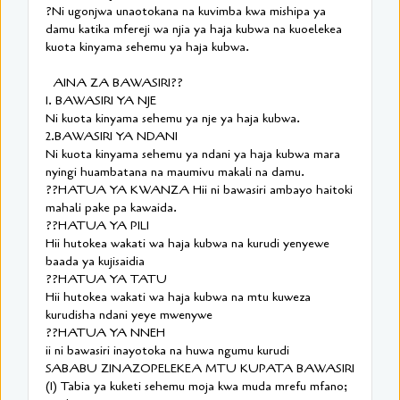
?Ni ugonjwa unaotokana na kuvimba kwa mishipa ya
damu katika mfereji wa njia ya haja kubwa na kuoelekea
kuota kinyama sehemu ya haja kubwa.
AINA ZA BAWASIRI??
1. BAWASIRI YA NJE
Ni kuota kinyama sehemu ya nje ya haja kubwa.
2.BAWASIRI YA NDANI
Ni kuota kinyama sehemu ya ndani ya haja kubwa mara
nyingi huambatana na maumivu makali na damu.
??HATUA YA KWANZA Hii ni bawasiri ambayo haitoki
mahali pake pa kawaida.
??HATUA YA PILI
Hii hutokea wakati wa haja kubwa na kurudi yenyewe
baada ya kujisaidia
??HATUA YA TATU
Hii hutokea wakati wa haja kubwa na mtu kuweza
kurudisha ndani yeye mwenywe
??HATUA YA NNEH
ii ni bawasiri inayotoka na huwa ngumu kurudi
SABABU ZINAZOPELEKEA MTU KUPATA BAWASIRI
(1) Tabia ya kuketi sehemu moja kwa muda mrefu mfano;