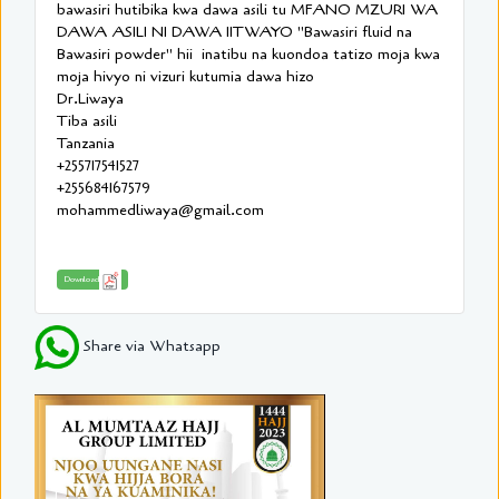
bawasiri hutibika kwa dawa asili tu MFANO MZURI WA
DAWA ASILI NI DAWA IITWAYO "Bawasiri fluid na
Bawasiri powder" hii inatibu na kuondoa tatizo moja kwa
moja hivyo ni vizuri kutumia dawa hizo
Dr.Liwaya
Tiba asili
Tanzania
+255717541527
+255684167579
mohammedliwaya@gmail.com
Download
Share via Whatsapp