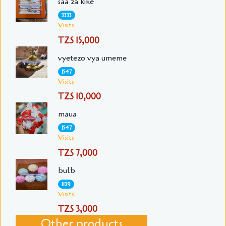
saa za kike
3333
Visits
TZS 15,000
vyetezo vya umeme
1547
Visits
TZS 10,000
maua
1547
Visits
TZS 7,000
bulb
1139
Visits
TZS 3,000
Other products