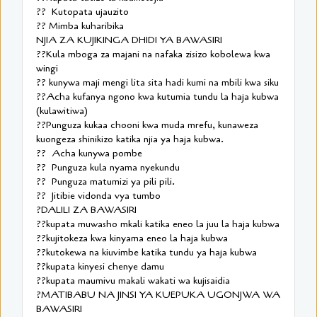
?? Kutopata ujauzito
?? Mimba kuharibika
NJIA ZA KUJIKINGA DHIDI YA BAWASIRI
??Kula mboga za majani na nafaka zisizo kobolewa kwa
wingi
?? kunywa maji mengi lita sita hadi kumi na mbili kwa siku
??Acha kufanya ngono kwa kutumia tundu la haja kubwa
(kulawitiwa)
??Punguza kukaa chooni kwa muda mrefu, kunaweza
kuongeza shinikizo katika njia ya haja kubwa.
?? Acha kunywa pombe
?? Punguza kula nyama nyekundu
?? Punguza matumizi ya pili pili.
?? Jitibie vidonda vya tumbo
?DALILI ZA BAWASIRI
??kupata muwasho mkali katika eneo la juu la haja kubwa
??kujitokeza kwa kinyama eneo la haja kubwa
??kutokewa na kiuvimbe katika tundu ya haja kubwa
??kupata kinyesi chenye damu
??kupata maumivu makali wakati wa kujisaidia
?MATIBABU NA JINSI YA KUEPUKA UGONJWA WA
BAWASIRI