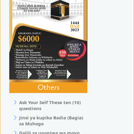
Others
Ask Your Self These ten (10)
questions
Jinsi ya kupika Badia (Bagia)
za Muhogo
Dalili za ugonjwa wa moyo