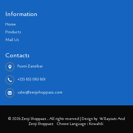
Information
Home
Products
Mail Us
Contacts
Fuoni Zanzibar
+255 655 063 601
sales@zenjishoppazz.com
© 2026 Zenji Shoppazz . All rights reserved | Design by
W3layouts And
Zenji Shoppazz
Choose Language : Kiswahili