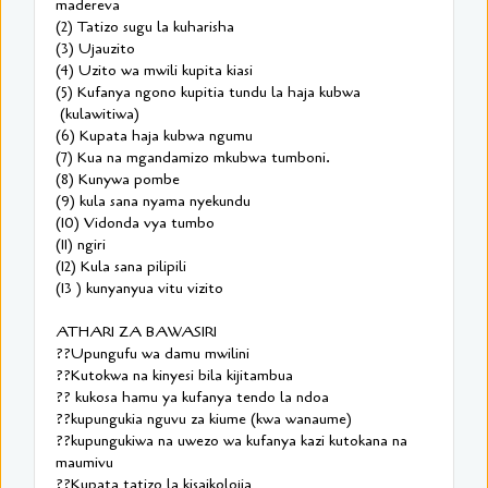
madereva
(2) Tatizo sugu la kuharisha
(3) Ujauzito
(4) Uzito wa mwili kupita kiasi
(5) Kufanya ngono kupitia tundu la haja kubwa
(kulawitiwa)
(6) Kupata haja kubwa ngumu
(7) Kua na mgandamizo mkubwa tumboni.
(8) Kunywa pombe
(9) kula sana nyama nyekundu
(10) Vidonda vya tumbo
(11) ngiri
(12) Kula sana pilipili
(13 ) kunyanyua vitu vizito
ATHARI ZA BAWASIRI
??Upungufu wa damu mwilini
??Kutokwa na kinyesi bila kijitambua
?? kukosa hamu ya kufanya tendo la ndoa
??kupungukia nguvu za kiume (kwa wanaume)
??kupungukiwa na uwezo wa kufanya kazi kutokana na
maumivu
??Kupata tatizo la kisaikolojia