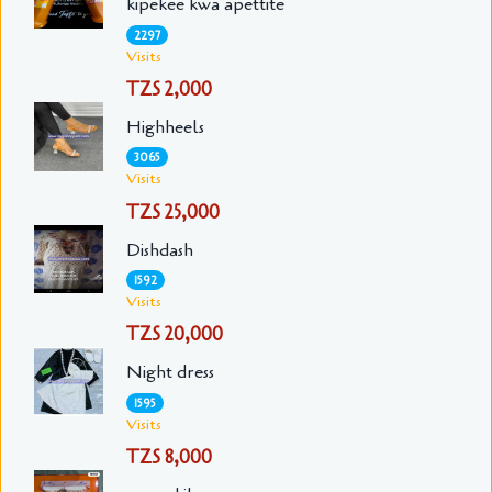
kipekee kwa apettite
2297
Visits
TZS 2,000
Highheels
3065
Visits
TZS 25,000
Dishdash
1592
Visits
TZS 20,000
Night dress
1595
Visits
TZS 8,000