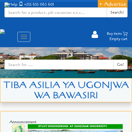
+ Advertise
Help
+255 655 063 601
Search!
Buy items
Aina
Empty cart
ya
matembezi
Go!
TIBA ASILIA YA UGONJWA
WA BAWASIRI
Announcement