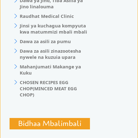
Dawa ya Jino, Tiba Asilia ya
Jino linalouma
Raudhat Medical Clinic
Jinsi ya kuchagua kompyuta
kwa matummizi mbali mbali
Dawa za asili za pumu
Dawa za asili zinazootesha
nywele na kuzuia upara
Mahanjumati Makange ya
Kuku
CHOSEN RECIPES EGG
CHOP(MINCED MEAT EGG
CHOP)
Bidhaa Mbalimbali