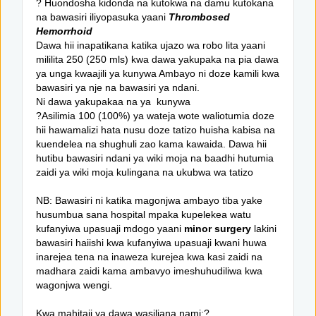
? Huondosha kidonda na kutokwa na damu kutokana
na bawasiri iliyopasuka yaani
Thrombosed
Hemorrhoid
Dawa hii inapatikana katika ujazo wa robo lita yaani
mililita 250 (250 mls) kwa dawa yakupaka na pia dawa
ya unga kwaajili ya kunywa Ambayo ni doze kamili kwa
bawasiri ya nje na bawasiri ya ndani.
Ni dawa yakupakaa na ya kunywa
?Asilimia 100 (100%) ya wateja wote waliotumia doze
hii hawamalizi hata nusu doze tatizo huisha kabisa na
kuendelea na shughuli zao kama kawaida. Dawa hii
hutibu bawasiri ndani ya wiki moja na baadhi hutumia
zaidi ya wiki moja kulingana na ukubwa wa tatizo
NB: Bawasiri ni katika magonjwa ambayo tiba yake
husumbua sana hospital mpaka kupelekea watu
kufanyiwa upasuaji mdogo yaani
minor surgery
lakini
bawasiri haiishi kwa kufanyiwa upasuaji kwani huwa
inarejea tena na inaweza kurejea kwa kasi zaidi na
madhara zaidi kama ambavyo imeshuhudiliwa kwa
wagonjwa wengi.
Kwa mahitaji ya dawa wasiliana nami:?