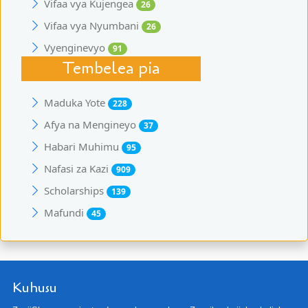
Vifaa vya Kujengea
26
Vifaa vya Nyumbani
26
Vyenginevyo
91
Tembelea pia
Maduka Yote
228
Afya na Mengineyo
37
Habari Muhimu
95
Nafasi za Kazi
909
Scholarships
139
Mafundi
45
Kuhusu