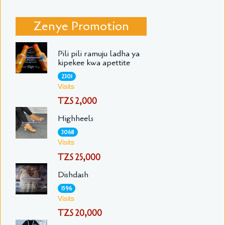
Zenye Promotion
Pili pili ramuju ladha ya
kipekee kwa apettite
2301
Visits
TZS 2,000
Highheels
3068
Visits
TZS 25,000
Dishdash
1596
Visits
TZS 20,000