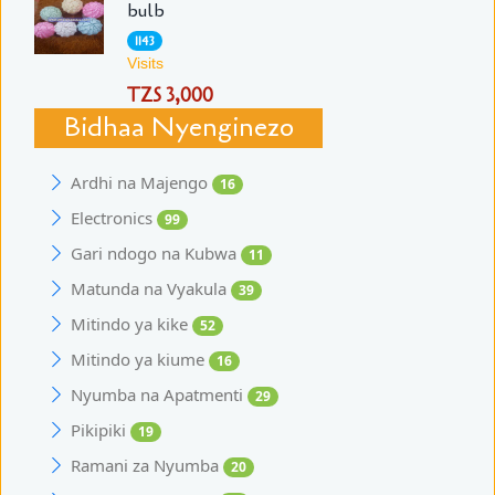
bulb
1143
Visits
TZS 3,000
Bidhaa Nyenginezo
Ardhi na Majengo
16
Electronics
99
Gari ndogo na Kubwa
11
Matunda na Vyakula
39
Mitindo ya kike
52
Mitindo ya kiume
16
Nyumba na Apatmenti
29
Pikipiki
19
Ramani za Nyumba
20