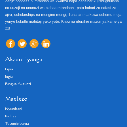
ZenjiShoppazz ni mtandao wa kwanza hapa Zanzibar kujishughulisha
na uuzaji na ununuzi wa bidhaa mtandaoni, pata habari za nafasi za
ajira, scholarships na mengine mengi, Tuna azimia kuwa sehemu moja
yenye kukidhi mahitaji yako yote. Kribu na ufurahie mazuri ya karne ya
21!
Akaunti yangu
Lipia
Ingia
Fungua Akaunti
Maelezo
Nyumbani
Bidhaa
Tutumie barua