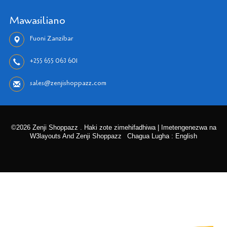
Mawasiliano
Fuoni Zanzibar
+255 655 063 601
sales@zenjishoppazz.com
©2026 Zenji Shoppazz . Haki zote zimehifadhiwa | Imetengenezwa na
W3layouts And Zenji Shoppazz
Chagua Lugha : English