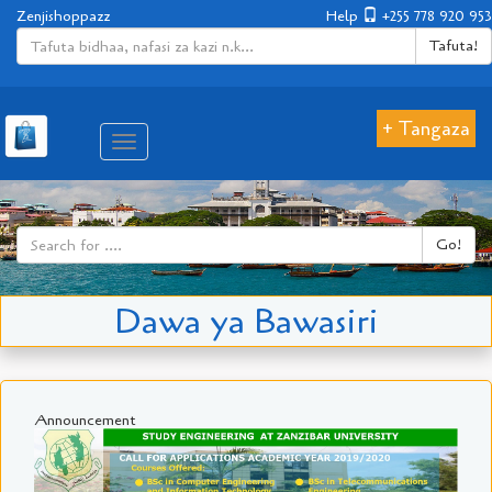
Zenjishoppazz
Help
+255 778 920 953
Tafuta!
+ Tangaza
Aina
ya
matembezi
Go!
Dawa ya Bawasiri
Announcement