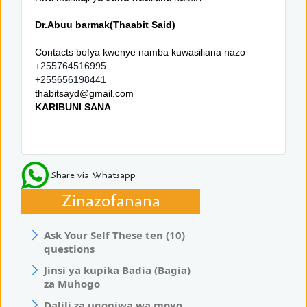
Dr.Abuu barmak(Thaabit Said)
Contacts bofya kwenye namba kuwasiliana nazo
+255764516995
+255656198441
thabitsayd@gmail.com
KARIBUNI SANA
.
Share via Whatsapp
Zinazofanana
Ask Your Self These ten (10)
questions
Jinsi ya kupika Badia (Bagia)
za Muhogo
Dalili za ugonjwa wa moyo