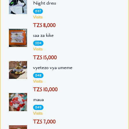
Night dress
1597
Visits
TZS 8,000
saa za kike
3334
Visits
TZS 15,000
vyetezo vya umeme
1548
Visits
TZS 10,000
maua
1549
Visits
TZS 7,000