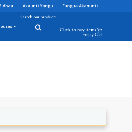
Bidhaa
Akaunti Yangu
Fungua Akanunti
Search our products
Houses
Click to buy
items
Empty Cart