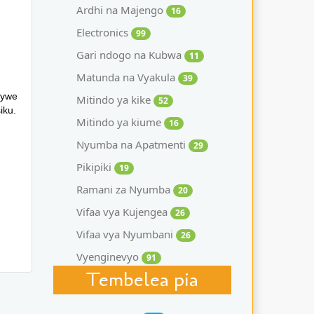
Ardhi na Majengo
16
Electronics
99
Gari ndogo na Kubwa
11
Matunda na Vyakula
39
nywe
Mitindo ya kike
52
iku.
Mitindo ya kiume
16
Nyumba na Apatmenti
29
Pikipiki
19
Ramani za Nyumba
20
Vifaa vya Kujengea
26
Vifaa vya Nyumbani
26
Vyenginevyo
91
Tembelea pia