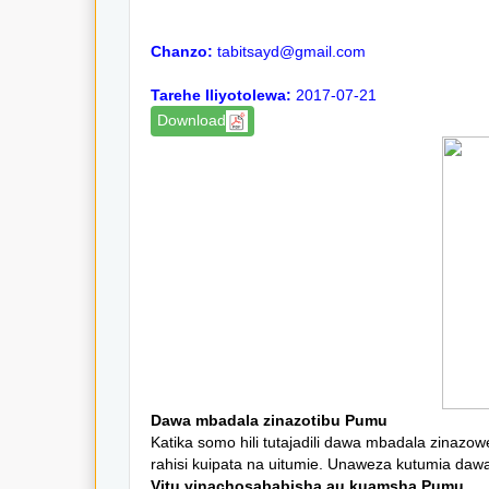
Chanzo:
tabitsayd@gmail.com
Tarehe Iliyotolewa:
2017-07-21
Download
Dawa mbadala zinazotibu Pumu
Katika somo hili tutajadili dawa mbadala zinazow
rahisi kuipata na uitumie. Unaweza kutumia da
Vitu vinachosababisha au kuamsha Pumu