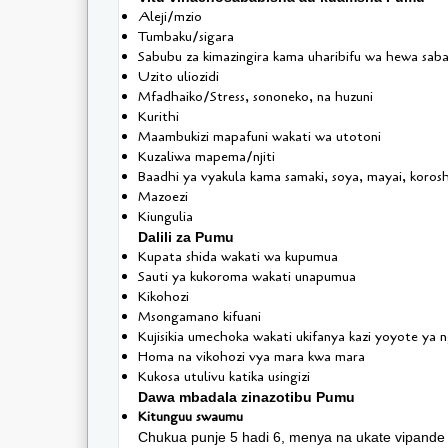
Aleji/mzio
Tumbaku/sigara
Sabubu za kimazingira kama uharibifu wa hewa sab
Uzito uliozidi
Mfadhaiko/Stress, sononeko, na huzuni
Kurithi
Maambukizi mapafuni wakati wa utotoni
Kuzaliwa mapema/njiti
Baadhi ya vyakula kama samaki, soya, mayai, koros
Mazoezi
Kiungulia
Dalili za Pumu
Kupata shida wakati wa kupumua
Sauti ya kukoroma wakati unapumua
Kikohozi
Msongamano kifuani
Kujisikia umechoka wakati ukifanya kazi yoyote ya 
Homa na vikohozi vya mara kwa mara
Kukosa utulivu katika usingizi
Dawa mbadala zinazotibu Pumu
Kitunguu swaumu
Chukua punje 5 hadi 6, menya na ukate vipande 