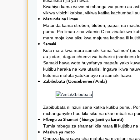
kusafisha njia ya hewa.
Kwahiyo kama wewe ni mhanga wa pumu au asthm
vikiwa vibichi kabisa, vikiwa katika kachumbali
Matunda na Limau
Matunda kama stroberi, bluberi, papai, na m
pumu. Pia limau zina vitamin C na zinatakiwa k
mara moja kwa siku kwa majuma kadhaa ili kuji
Samaki
Kula mara kwa mara samaki kama ‘salmon’ (au 
au jodari, dagaa chumvi wa baharini (sardines)
Samaki hawa wote huyafanya mapafu yako kuwa s
kuitibu haraka na kwa ufanisi. Ingawa ikiwa hau
kutumia mafuta yatokanayo na samaki hawa.
Zabibubata (Gooseberries/Amla)
Zabibubata ni nzuri sana katika kutibu pumu. P
mchanganyiko huu kila siku na ukae mbali na p
M
begu za Shamari ( kiungo jamii ya karoti)
Tumia mbegu za shamari kila mara ili kujitibu n
Maziwa ya moto
Ongeza kiasi sawa cha mafuta ya mzeituni na a