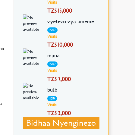
Visits
TZS 15,000
vyetezo vya umeme
1547
u
Visits
TZS 10,000
na
maua
1547
Visits
TZS 7,000
bulb
1139
a
Visits
TZS 3,000
Bidhaa Nyenginezo