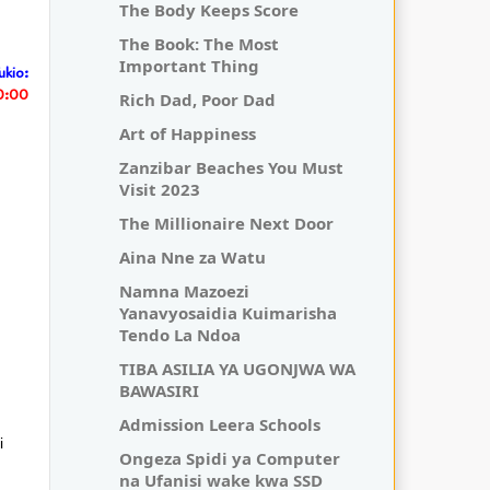
The Body Keeps Score
The Book: The Most
Important Thing
ukio:
0:00
Rich Dad, Poor Dad
Art of Happiness
Zanzibar Beaches You Must
Visit 2023
The Millionaire Next Door
Aina Nne za Watu
Namna Mazoezi
Yanavyosaidia Kuimarisha
Tendo La Ndoa
TIBA ASILIA YA UGONJWA WA
BAWASIRI
Admission Leera Schools
i
Ongeza Spidi ya Computer
na Ufanisi wake kwa SSD