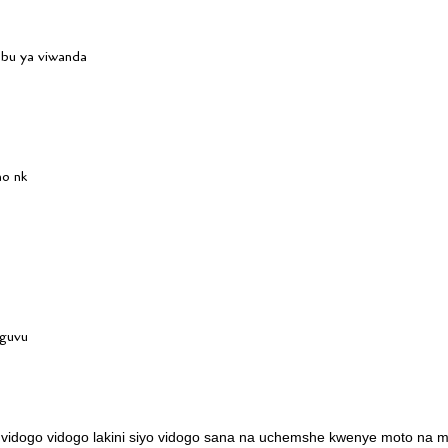
abu ya viwanda
ho nk
nguvu
vidogo vidogo lakini siyo vidogo sana na uchemshe kwenye moto na m