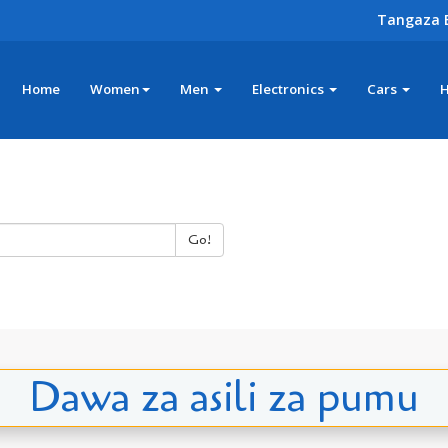
Tangaza 
Home
Women
Men
Electronics
Cars
Go!
Dawa za asili za pumu