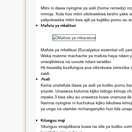
Mtini ni dawa nyingine ya asili (home remedy) nz
mmoja. Kula huo mtini uliolowekwa kesho yake as
yaliyoloweka mtini kwa ajili ya kujitibu pumu au 
Mafuta ya mkalitusi
Mafuta ya mkalitusi (Eucalyptus essential oil)
Weka matone machache ya mafuta haya ndani ya
unaojitokeza na uuvute ndani taratibu.
Hii itasaidia kuzifungua pua zilizokuwa zimezib
zaidi.
Asali
Kama unatafuta dawa ya asili ya kutibu pumu basi
yoyote. Unaweza kutumia kijiko kidogo kimoja ch
mpaka 3 kwa siku au unaweza kuwa unanusa ile ha
Namna nyingine ni kuchukua kijiko kikubwa kimoj
ya unga na ulambe mchanganyiko huo kila unapoe
Kitunguu maji
Vitunguu vinajulikana kuwa na sifa ya kutibu uv