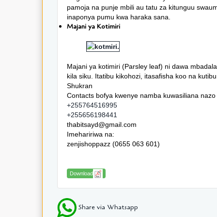
pamoja na punje mbili au tatu za kitunguu swau
inaponya pumu kwa haraka sana.
Majani ya Kotimiri
Majani ya kotimiri (Parsley leaf) ni dawa mbadala
kila siku. Itatibu kikohozi, itasafisha koo na kut
Shukran
Contacts bofya kwenye namba kuwasiliana naz
+255764516995
+255656198441
thabitsayd@gmail.com
Imehaririwa na:
zenjishoppazz (0655 063 601)
Download
Share via Whatsapp