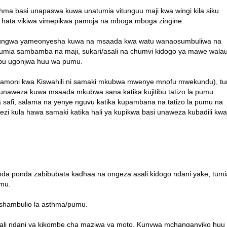
a basi unapaswa kuwa unatumia vitunguu maji kwa wingi kila siku
 au hata vikiwa vimepikwa pamoja na mboga mboga zingine.
achungwa yameonyesha kuwa na msaada kwa watu wanaosumbuliwa na
utumia sambamba na maji, sukari/asali na chumvi kidogo ya mawe wala
tibu ugonjwa huu wa pumu.
samoni kwa Kiswahili ni samaki mkubwa mwenye mnofu mwekundu), tu
 kunaweza kuwa msaada mkubwa sana katika kujitibu tatizo la pumu.
afi, salama na yenye nguvu katika kupambana na tatizo la pumu na
wezi kula hawa samaki katika hali ya kupikwa basi unaweza kubadili kwa
onda ponda zabibubata kadhaa na ongeza asali kidogo ndani yake, tumi
umu.
a shambulio la asthma/pumu.
sali ndani ya kikombe cha maziwa ya moto. Kunywa mchanganyiko huu