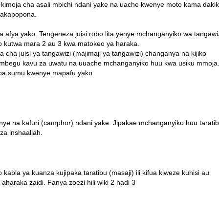
wa kimoja cha asali mbichi ndani yake na uache kwenye moto kama dakik
takapopona.
 na afya yako. Tengeneza juisi robo lita yenye mchanganyiko wa tangawiz
 kutwa mara 2 au 3 kwa matokeo ya haraka.
 cha juisi ya tangawizi (majimaji ya tangawizi) changanya na kijiko
vya mbegu kavu za uwatu na uuache mchanganyiko huu kwa usiku mmoja
doa sumu kwenye mapafu yako.
ye na kafuri (camphor) ndani yake. Jipakae mchanganyiko huu tarati
za inshaallah.
abla ya kuanza kujipaka taratibu (masaji) ili kifua kiweze kuhisi au
aharaka zaidi. Fanya zoezi hili wiki 2 hadi 3