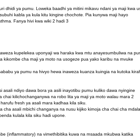
uri dhidi ya pumu. Loweka baadhi ya mitini mikavu ndani ya maji kwa u
ubuhi kabla ya kula kitu kingine chochote. Pia kunywa maji hayo
asthma. Fanya hivi kwa wiki 2 hadi 3
 yanaweza kupelekea uponyaji wa haraka kwa mtu anayesumbuliwa na pu
 kikombe cha maji ya moto na usogeze pua yako karibu na mvuke
a sababu ya pumu na hivyo hewa inaweza kuanza kuingia na kutoka kirah
 asali ndiyo dawa bora ya asili inayotibu pumu kuliko dawa nyingine
a chai kilichochanganywa na robo lita ya maji ya moto walau mara 2
rufu fresh ya asali mara kadhaa kila siku.
a cha asali mbichi changanya na nusu kijiko kimoja cha chai cha mdala
nda kulala kila siku hadi upone.
imbe (inflammatory) na vimethibitika kuwa na msaada mkubwa katika