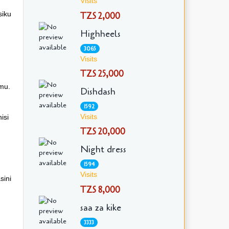
Visits
siku
TZS 2,000
Highheels
3065
Visits
TZS 25,000
mu.
Dishdash
1592
Visits
isi
TZS 20,000
Night dress
1594
Visits
sini
TZS 8,000
saa za kike
3333