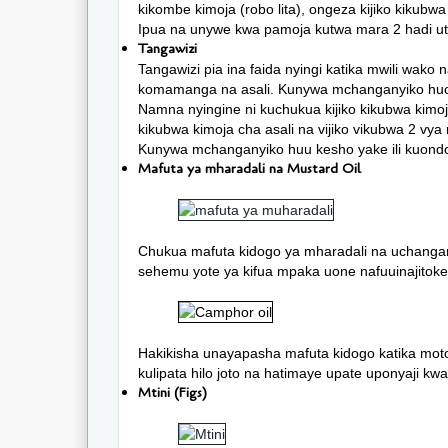
kikombe kimoja (robo lita), ongeza kijiko kikub
Ipua na unywe kwa pamoja kutwa mara 2 hadi u
Tangawizi
Tangawizi pia ina faida nyingi katika mwili wako
komamanga na asali. Kunywa mchanganyiko huo
Namna nyingine ni kuchukua kijiko kikubwa kimoja
kikubwa kimoja cha asali na vijiko vikubwa 2 
Kunywa mchanganyiko huu kesho yake ili kuon
Mafuta ya mharadali na Mustard Oil
Chukua mafuta kidogo ya mharadali na uchangan
sehemu yote ya kifua mpaka uone nafuuinajitoke
Hakikisha unayapasha mafuta kidogo katika moto k
kulipata hilo joto na hatimaye upate uponyaji kwa 
Mtini (Figs)