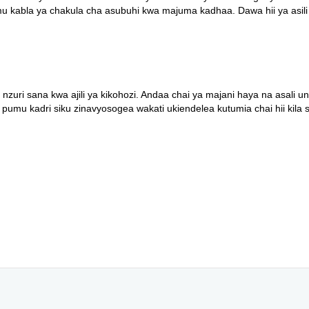
mu kabla ya chakula cha asubuhi kwa majuma kadhaa. Dawa hii ya asili
 nzuri sana kwa ajili ya kikohozi. Andaa chai ya majani haya na asali u
ibu pumu kadri siku zinavyosogea wakati ukiendelea kutumia chai hii kila s
o