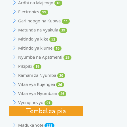
Ardhi na Majengo
16
Electronics
99
Gari ndogo na Kubwa
11
Matunda na Vyakula
39
Mitindo ya kike
52
Mitindo ya kiume
16
Nyumba na Apatmenti
29
Pikipiki
19
Ramani za Nyumba
20
Vifaa vya Kujengea
26
Vifaa vya Nyumbani
26
Vyenginevyo
91
Tembelea pia
Maduka Yote
228