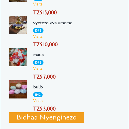
Visits
TZS 15,000
vyetezo vya umeme
1548
Visits
TZS 10,000
maua
1549
Visits
TZS 7,000
bulb
1142
Visits
TZS 3,000
Bidhaa Nyenginezo