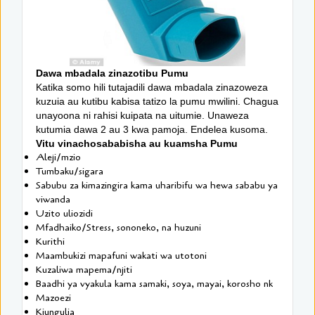
Dawa mbadala zinazotibu Pumu
Katika somo hili tutajadili dawa mbadala zinazoweza
kuzuia au kutibu kabisa tatizo la pumu mwilini. Chagua
unayoona ni rahisi kuipata na uitumie. Unaweza
kutumia dawa 2 au 3 kwa pamoja. Endelea kusoma.
Vitu vinachosababisha au kuamsha Pumu
Aleji/mzio
Tumbaku/sigara
Sabubu za kimazingira kama uharibifu wa hewa sababu ya
viwanda
Uzito uliozidi
Mfadhaiko/Stress, sononeko, na huzuni
Kurithi
Maambukizi mapafuni wakati wa utotoni
Kuzaliwa mapema/njiti
Baadhi ya vyakula kama samaki, soya, mayai, korosho nk
Mazoezi
Kiungulia