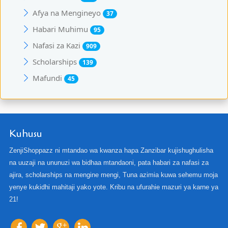
Afya na Mengineyo
37
Habari Muhimu
95
Nafasi za Kazi
909
Scholarships
139
Mafundi
45
Kuhusu
ZenjiShoppazz ni mtandao wa kwanza hapa Zanzibar kujishughulisha
na uuzaji na ununuzi wa bidhaa mtandaoni, pata habari za nafasi za
ajira, scholarships na mengine mengi, Tuna azimia kuwa sehemu moja
yenye kukidhi mahitaji yako yote. Kribu na ufurahie mazuri ya karne ya
21!