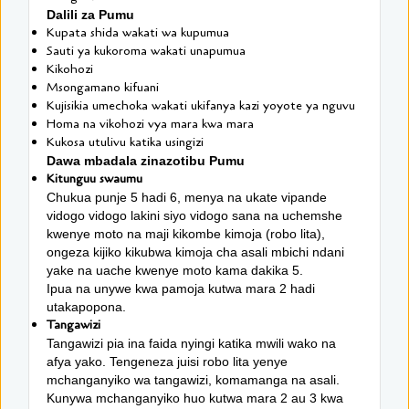
Dalili za Pumu
Kupata shida wakati wa kupumua
Sauti ya kukoroma wakati unapumua
Kikohozi
Msongamano kifuani
Kujisikia umechoka wakati ukifanya kazi yoyote ya nguvu
Homa na vikohozi vya mara kwa mara
Kukosa utulivu katika usingizi
Dawa mbadala zinazotibu Pumu
Kitunguu swaumu
Chukua punje 5 hadi 6, menya na ukate vipande
vidogo vidogo lakini siyo vidogo sana na uchemshe
kwenye moto na maji kikombe kimoja (robo lita),
ongeza kijiko kikubwa kimoja cha asali mbichi ndani
yake na uache kwenye moto kama dakika 5.
Ipua na unywe kwa pamoja kutwa mara 2 hadi
utakapopona.
Tangawizi
Tangawizi pia ina faida nyingi katika mwili wako na
afya yako. Tengeneza juisi robo lita yenye
mchanganyiko wa tangawizi, komamanga na asali.
Kunywa mchanganyiko huo kutwa mara 2 au 3 kwa