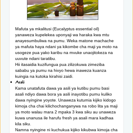
Mafuta ya mkalitusi (Eucalyptus essential oil)
yanaweza kupelekea uponyaji wa haraka kwa mtu
anayesumbuliwa na pumu. Weka matone machache
ya mafuta haya ndani ya kikombe cha maji ya moto na
usogeze pua yako karibu na mvuke unaojitokeza na
uuvute ndani taratibu.
Hii itasaidia kuzifungua pua zilizokuwa zimeziba
sababu ya pumu na hivyo hewa inaweza kuanza
kuingia na kutoka kirahisi zaidi.
Asali
Kama unatafuta dawa ya asili ya kutibu pumu basi
asali ndiyo dawa bora ya asili inayotibu pumu kuliko
dawa nyingine yoyote. Unaweza kutumia kijiko kidogo
kimoja cha chai kilichochanganywa na robo lita ya maji
ya moto walau mara 2 mpaka 3 kwa siku au unaweza
kuwa unanusa ile harufu fresh ya asali mara kadhaa
kila siku.
Namna nyingine ni kuchukua kijiko kikubwa kimoja cha