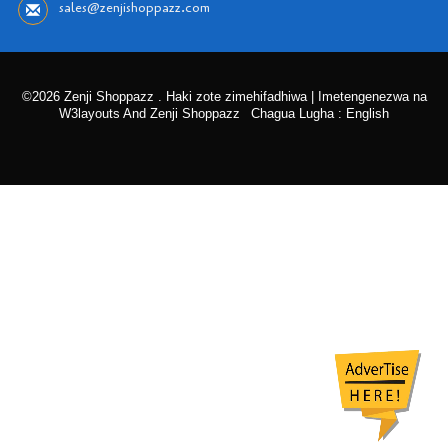
sales@zenjishoppazz.com
©2026 Zenji Shoppazz . Haki zote zimehifadhiwa | Imetengenezwa na
W3layouts And Zenji Shoppazz
Chagua Lugha : English