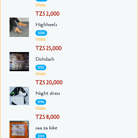
Visits
TZS 2,000
Highheels
3065
Visits
TZS 25,000
Dishdash
1592
Visits
TZS 20,000
Night dress
1596
Visits
TZS 8,000
saa za kike
3334