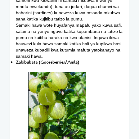
samoni kwa Kiswahili ni samaki mkubwa mwenye
mnofu mwekundu), tuna au jodari, dagaa chumvi wa
baharini (sardines) kunaweza kuwa msaada mkubwa
sana katika kujitibu tatizo la pumu.
Samaki hawa wote huyafanya mapafu yako kuwa safi,
salama na yenye nguvu katika kupambana na tatizo la
pumu na kuitibu haraka na kwa ufanisi. Ingawa ikiwa
hauwezi kula hawa samaki katika hali ya kupikwa basi
unaweza kubadili kwa kutumia mafuta yatokanayo na
samaki hawa.
Zabibubata (Gooseberries/Amla)