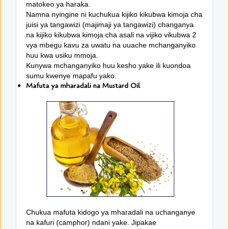
matokeo ya haraka.
Namna nyingine ni kuchukua kijiko kikubwa kimoja cha
juisi ya tangawizi (majimaji ya tangawizi) changanya
na kijiko kikubwa kimoja cha asali na vijiko vikubwa 2
vya mbegu kavu za uwatu na uuache mchanganyiko
huu kwa usiku mmoja.
Kunywa mchanganyiko huu kesho yake ili kuondoa
sumu kwenye mapafu yako.
Mafuta ya mharadali na Mustard Oil
Chukua mafuta kidogo ya mharadali na uchanganye
na kafuri (camphor) ndani yake. Jipakae