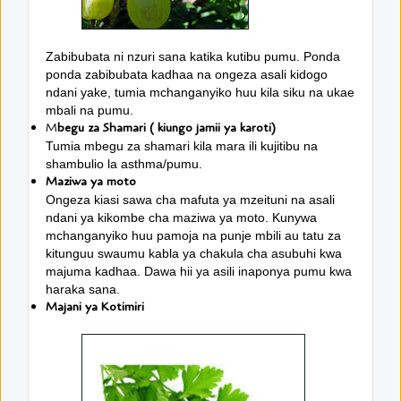
Zabibubata ni nzuri sana katika kutibu pumu. Ponda
ponda zabibubata kadhaa na ongeza asali kidogo
ndani yake, tumia mchanganyiko huu kila siku na ukae
mbali na pumu.
M
begu za Shamari ( kiungo jamii ya karoti)
Tumia mbegu za shamari kila mara ili kujitibu na
shambulio la asthma/pumu.
Maziwa ya moto
Ongeza kiasi sawa cha mafuta ya mzeituni na asali
ndani ya kikombe cha maziwa ya moto. Kunywa
mchanganyiko huu pamoja na punje mbili au tatu za
kitunguu swaumu kabla ya chakula cha asubuhi kwa
majuma kadhaa. Dawa hii ya asili inaponya pumu kwa
haraka sana.
Majani ya Kotimiri