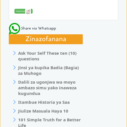
Download
Share via Whatsapp
Zinazofanana
Ask Your Self These ten (10)
questions
Jinsi ya kupika Badia (Bagia)
za Muhogo
Dalili za ugonjwa wa moyo
ambazo simu yako inaweza
kugundua
Itambue Historia ya Saa
Jiulize Masuala Haya 10
101 Simple Truth for a Better
Life