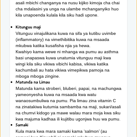
asali mbichi changanya na nusu kijiko kimoja cha chai
cha mdalasini ya unga na ulambe mchanganyiko huo
kila unapoenda kulala kila siku hadi upone.
Kitunguu maji
Vitunguu vinajulikana kuwa na sifa ya kutibu uvimbe
(inflammatory) na vimethibitika kuwa na msaada
mkubwa katika kusafisha njia ya hewa.
Kwahiyo kama wewe ni mhanga wa pumu au asthma
basi unapaswa kuwa unatumia vitunguu maji kwa
wingi kila siku vikiwa vibichi kabisa, vikiwa katika
kachumbali au hata vikiwa vimepikwa pamoja na
mboga mboga zingine.
Matunda na Limau
Matunda kama stroberi, bluberi, papai, na machungwa
yameonyesha kuwa na msaada kwa watu
wanaosumbuliwa na pumu. Pia limau zina vitamin C
na zinatakiwa kutumia sambamba na maji, sukari/asali
na chumvi kidogo ya mawe walau mara moja kwa siku
kwa majuma kadhaa ili kujitibu ugonjwa huu wa pumu.
Samaki
Kula mara kwa mara samaki kama ‘salmon’ (au