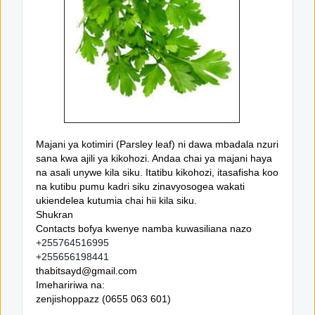
Majani ya kotimiri (Parsley leaf) ni dawa mbadala nzuri
sana kwa ajili ya kikohozi. Andaa chai ya majani haya
na asali unywe kila siku. Itatibu kikohozi, itasafisha koo
na kutibu pumu kadri siku zinavyosogea wakati
ukiendelea kutumia chai hii kila siku.
Shukran
Contacts bofya kwenye namba kuwasiliana nazo
+255764516995
+255656198441
thabitsayd@gmail.com
Imehaririwa na:
zenjishoppazz (0655 063 601)